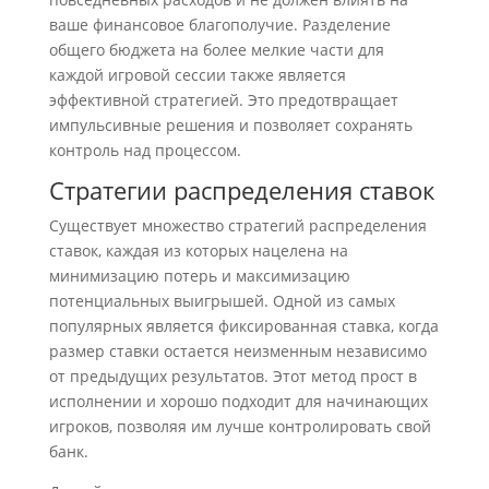
ваше финансовое благополучие. Разделение
общего бюджета на более мелкие части для
каждой игровой сессии также является
эффективной стратегией. Это предотвращает
импульсивные решения и позволяет сохранять
контроль над процессом.
Стратегии распределения ставок
Существует множество стратегий распределения
ставок, каждая из которых нацелена на
минимизацию потерь и максимизацию
потенциальных выигрышей. Одной из самых
популярных является фиксированная ставка, когда
размер ставки остается неизменным независимо
от предыдущих результатов. Этот метод прост в
исполнении и хорошо подходит для начинающих
игроков, позволяя им лучше контролировать свой
банк.