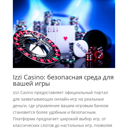
Izzi Casino: безопасная среда для
вашей игры
Izzi Casino предоставляет официальный портал
для захватывающих онлайн-игр на реальные
деньги, где управление вашим игровым банком
становится более удобным и безопасным.
Платформа предлагает широкий выбор игр, от
классических слотов до настольных игр, позволяя