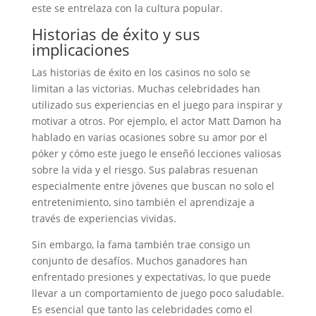
este se entrelaza con la cultura popular.
Historias de éxito y sus
implicaciones
Las historias de éxito en los casinos no solo se
limitan a las victorias. Muchas celebridades han
utilizado sus experiencias en el juego para inspirar y
motivar a otros. Por ejemplo, el actor Matt Damon ha
hablado en varias ocasiones sobre su amor por el
póker y cómo este juego le enseñó lecciones valiosas
sobre la vida y el riesgo. Sus palabras resuenan
especialmente entre jóvenes que buscan no solo el
entretenimiento, sino también el aprendizaje a
través de experiencias vividas.
Sin embargo, la fama también trae consigo un
conjunto de desafíos. Muchos ganadores han
enfrentado presiones y expectativas, lo que puede
llevar a un comportamiento de juego poco saludable.
Es esencial que tanto las celebridades como el