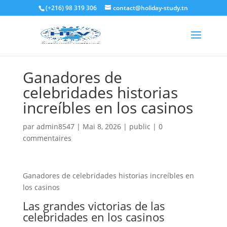
(+216) 98 319 306
contact@holiday-study.tn
Ganadores de
celebridades historias
increíbles en los casinos
par
admin8547
|
Mai 8, 2026
|
public
|
0
commentaires
Ganadores de celebridades historias increíbles en
los casinos
Las grandes victorias de las
celebridades en los casinos