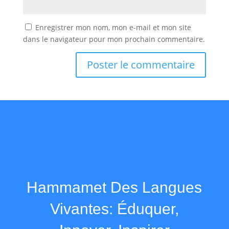
Enregistrer mon nom, mon e-mail et mon site
dans le navigateur pour mon prochain commentaire.
Hammamet Des Langues
Vivantes: Éduquer,