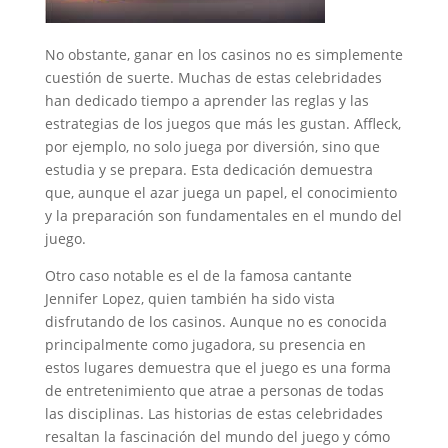
No obstante, ganar en los casinos no es simplemente
cuestión de suerte. Muchas de estas celebridades
han dedicado tiempo a aprender las reglas y las
estrategias de los juegos que más les gustan. Affleck,
por ejemplo, no solo juega por diversión, sino que
estudia y se prepara. Esta dedicación demuestra
que, aunque el azar juega un papel, el conocimiento
y la preparación son fundamentales en el mundo del
juego.
Otro caso notable es el de la famosa cantante
Jennifer Lopez, quien también ha sido vista
disfrutando de los casinos. Aunque no es conocida
principalmente como jugadora, su presencia en
estos lugares demuestra que el juego es una forma
de entretenimiento que atrae a personas de todas
las disciplinas. Las historias de estas celebridades
resaltan la fascinación del mundo del juego y cómo