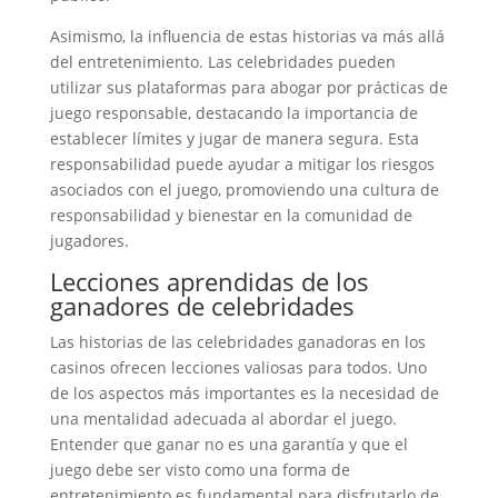
Asimismo, la influencia de estas historias va más allá
del entretenimiento. Las celebridades pueden
utilizar sus plataformas para abogar por prácticas de
juego responsable, destacando la importancia de
establecer límites y jugar de manera segura. Esta
responsabilidad puede ayudar a mitigar los riesgos
asociados con el juego, promoviendo una cultura de
responsabilidad y bienestar en la comunidad de
jugadores.
Lecciones aprendidas de los
ganadores de celebridades
Las historias de las celebridades ganadoras en los
casinos ofrecen lecciones valiosas para todos. Uno
de los aspectos más importantes es la necesidad de
una mentalidad adecuada al abordar el juego.
Entender que ganar no es una garantía y que el
juego debe ser visto como una forma de
entretenimiento es fundamental para disfrutarlo de