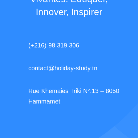
Innover, Inspirer
(+216) 98 319 306
contact@holiday-study.tn
Rue Khemaies Triki N°.13 – 8050
Hammamet