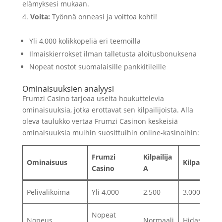
elämyksesi mukaan.
Voita:
Työnnä onneasi ja voittoa kohti!
Yli 4,000 kolikkopeliä eri teemoilla
Ilmaiskierrokset ilman talletusta aloitusbonuksena
Nopeat nostot suomalaisille pankkitileille
Ominaisuuksien analyysi
Frumzi Casino tarjoaa useita houkuttelevia
ominaisuuksia, jotka erottavat sen kilpailijoista. Alla
oleva taulukko vertaa Frumzi Casinon keskeisiä
ominaisuuksia muihin suosittuihin online-kasinoihin:
Frumzi
Kilpailija
Ominaisuus
Kilpailija B
Casino
A
Pelivalikoima
Yli 4,000
2,500
3,000
Nopeat
Nopeus
Normaali
Hidas