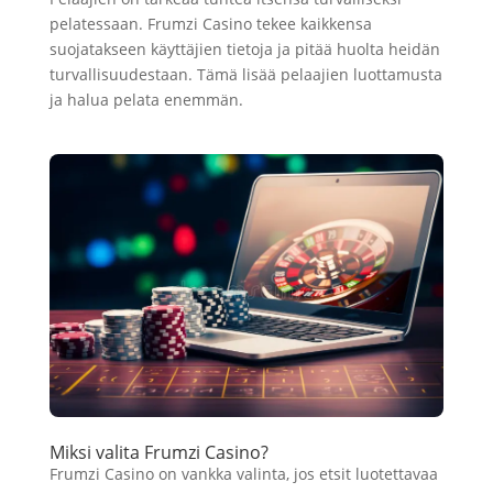
pelatessaan. Frumzi Casino tekee kaikkensa
suojatakseen käyttäjien tietoja ja pitää huolta heidän
turvallisuudestaan. Tämä lisää pelaajien luottamusta
ja halua pelata enemmän.
Miksi valita Frumzi Casino?
Frumzi Casino on vankka valinta, jos etsit luotettavaa