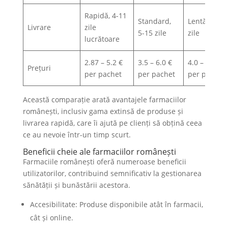
Rapidă, 4-11
Standard,
Lentă, 7-20
Livrare
zile
5-15 zile
zile
lucrătoare
2.87 – 5.2 €
3.5 – 6.0 €
4.0 – 7.0 €
Prețuri
per pachet
per pachet
per pachet
Această comparație arată avantajele farmaciilor
românești, inclusiv gama extinsă de produse și
livrarea rapidă, care îi ajută pe clienți să obțină ceea
ce au nevoie într-un timp scurt.
Beneficii cheie ale farmaciilor românești
Farmaciile românești oferă numeroase beneficii
utilizatorilor, contribuind semnificativ la gestionarea
sănătății și bunăstării acestora.
Accesibilitate: Produse disponibile atât în farmacii,
cât și online.