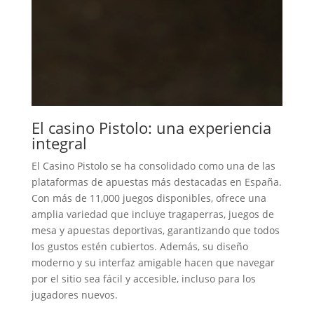
El casino Pistolo: una experiencia
integral
El Casino Pistolo se ha consolidado como una de las
plataformas de apuestas más destacadas en España.
Con más de 11,000 juegos disponibles, ofrece una
amplia variedad que incluye tragaperras, juegos de
mesa y apuestas deportivas, garantizando que todos
los gustos estén cubiertos. Además, su diseño
moderno y su interfaz amigable hacen que navegar
por el sitio sea fácil y accesible, incluso para los
jugadores nuevos.