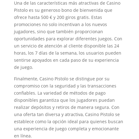
Una de las características más atractivas de Casino
Pistolo es su generoso bono de bienvenida que
ofrece hasta 500 € y 200 giros gratis. Estas
promociones no solo incentivan a los nuevos
jugadores, sino que también proporcionan
oportunidades para explorar diferentes juegos. Con
un servicio de atención al cliente disponible las 24
horas, los 7 días de la semana, los usuarios pueden
sentirse apoyados en cada paso de su experiencia
de juego.
Finalmente, Casino Pistolo se distingue por su
compromiso con la seguridad y las transacciones
confiables. La variedad de métodos de pago
disponibles garantiza que los jugadores puedan
realizar depósitos y retiros de manera segura. Con
una oferta tan diversa y atractiva, Casino Pistolo se
establece como la opción ideal para quienes buscan
una experiencia de juego completa y emocionante
en línea.