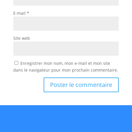
E-mail
*
Site web
Enregistrer mon nom, mon e-mail et mon site
dans le navigateur pour mon prochain commentaire.