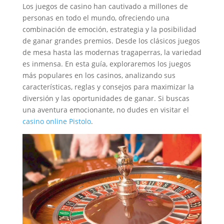
Los juegos de casino han cautivado a millones de
personas en todo el mundo, ofreciendo una
combinación de emoción, estrategia y la posibilidad
de ganar grandes premios. Desde los clásicos juegos
de mesa hasta las modernas tragaperras, la variedad
es inmensa. En esta guía, exploraremos los juegos
más populares en los casinos, analizando sus
características, reglas y consejos para maximizar la
diversión y las oportunidades de ganar. Si buscas
una aventura emocionante, no dudes en visitar el
casino online Pistolo
.