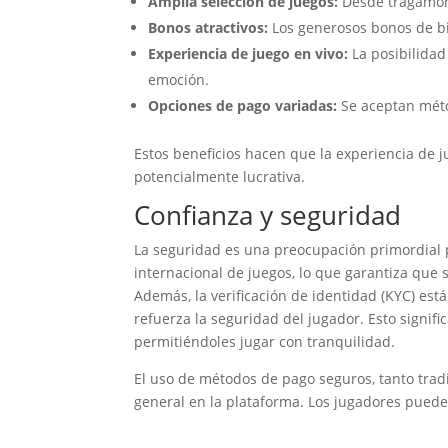
Amplia selección de juegos:
Desde tragamone
Bonos atractivos:
Los generosos bonos de bi
Experiencia de juego en vivo:
La posibilidad
emoción.
Opciones de pago variadas:
Se aceptan métod
Estos beneficios hacen que la experiencia de j
potencialmente lucrativa.
Confianza y seguridad
La seguridad es una preocupación primordial p
internacional de juegos, lo que garantiza que 
Además, la verificación de identidad (KYC) está
refuerza la seguridad del jugador. Esto signifi
permitiéndoles jugar con tranquilidad.
El uso de métodos de pago seguros, tanto tradi
general en la plataforma. Los jugadores puede