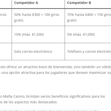
Competidor A
Competidor B
iros
50% hasta €300 + 100 giros
75% hasta €400 + 150 giro
gratis
gratis
10% (máx. €1,500)
5% (máx. €1,000)
Solo correo electrónico
Teléfono y correo electrón
olo ofrece un atractivo bono de bienvenida, sino también un sólid
n una opción atractiva para los jugadores que desean maximizar s
 Mafia Casino, brindan varios beneficios significativos para los
os de los aspectos más destacados: