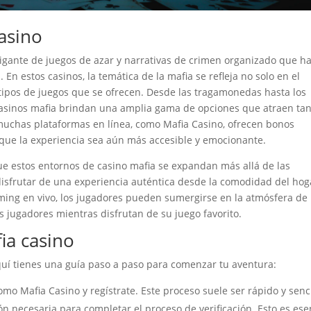
casino
igante de juegos de azar y narrativas de crimen organizado que h
n estos casinos, la temática de la mafia se refleja no solo en el
 tipos de juegos que se ofrecen. Desde las tragamonedas hasta los
 casinos mafia brindan una amplia gama de opciones que atraen tan
uchas plataformas en línea, como Mafia Casino, ofrecen bonos
 que la experiencia sea aún más accesible y emocionante.
que estos entornos de casino mafia se expandan más allá de las
e disfrutar de una experiencia auténtica desde la comodidad del hog
aming en vivo, los jugadores pueden sumergirse en la atmósfera de
os jugadores mientras disfrutan de su juego favorito.
a casino
quí tienes una guía paso a paso para comenzar tu aventura:
omo Mafia Casino y regístrate. Este proceso suele ser rápido y senci
n necesaria para completar el proceso de verificación. Esto es ese