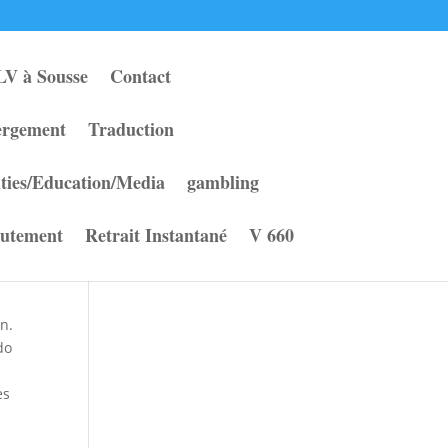
LV à Sousse
Contact
bergement
Traduction
ities/Education/Media
gambling
utement
Retrait Instantané
V 660
an.
do
es