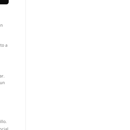
an
to a
ar.
 un
llo.
ncial