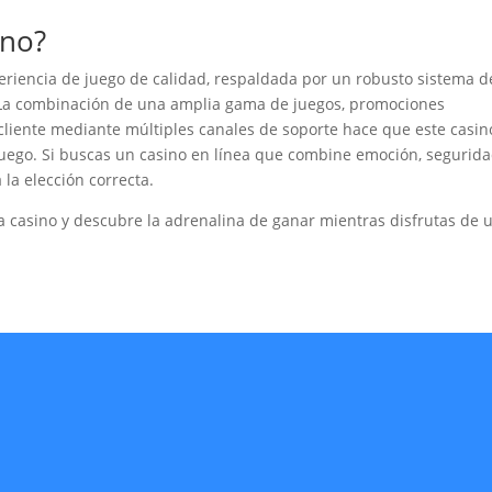
ino?
periencia de juego de calidad, respaldada por un robusto sistema d
 La combinación de una amplia gama de juegos, promociones
 cliente mediante múltiples canales de soporte hace que este casin
 juego. Si buscas un casino en línea que combine emoción, segurida
 la elección correcta.
casino y descubre la adrenalina de ganar mientras disfrutas de 