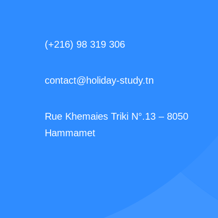
(+216) 98 319 306
contact@holiday-study.tn
Rue Khemaies Triki N°.13 – 8050
Hammamet