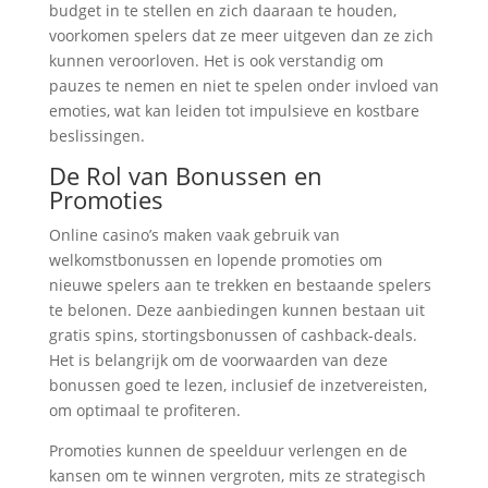
budget in te stellen en zich daaraan te houden,
voorkomen spelers dat ze meer uitgeven dan ze zich
kunnen veroorloven. Het is ook verstandig om
pauzes te nemen en niet te spelen onder invloed van
emoties, wat kan leiden tot impulsieve en kostbare
beslissingen.
De Rol van Bonussen en
Promoties
Online casino’s maken vaak gebruik van
welkomstbonussen en lopende promoties om
nieuwe spelers aan te trekken en bestaande spelers
te belonen. Deze aanbiedingen kunnen bestaan uit
gratis spins, stortingsbonussen of cashback-deals.
Het is belangrijk om de voorwaarden van deze
bonussen goed te lezen, inclusief de inzetvereisten,
om optimaal te profiteren.
Promoties kunnen de speelduur verlengen en de
kansen om te winnen vergroten, mits ze strategisch