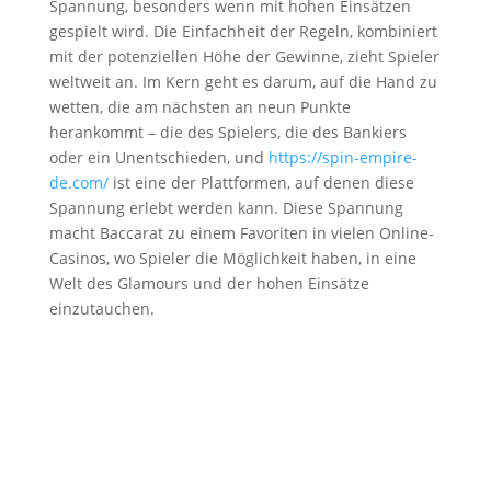
Spannung, besonders wenn mit hohen Einsätzen
gespielt wird. Die Einfachheit der Regeln, kombiniert
mit der potenziellen Höhe der Gewinne, zieht Spieler
weltweit an. Im Kern geht es darum, auf die Hand zu
wetten, die am nächsten an neun Punkte
herankommt – die des Spielers, die des Bankiers
oder ein Unentschieden, und
https://spin-empire-
de.com/
ist eine der Plattformen, auf denen diese
Spannung erlebt werden kann. Diese Spannung
macht Baccarat zu einem Favoriten in vielen Online-
Casinos, wo Spieler die Möglichkeit haben, in eine
Welt des Glamours und der hohen Einsätze
einzutauchen.