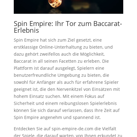
Spin Empire: Ihr Tor zum Baccarat-
Erlebnis
Spin Empire hat sich zum Ziel gesetzt, eine
erstklassige Online-Unterhaltung zu bieten, und
dazu gehört zweifellos auch die Möglichkeit,
Baccarat in all seinen Facetten zu erleben. Die
Plattform ist darauf ausgelegt, Spielern eine
benutzerfreundliche Umgebung zu bieten, die
sowohl für Anfänger als auch für erfahrene Spieler
geeignet ist, die den Nervenkitzel von Einsätzen mit
hohem Einsatz suchen. Mit einem Fokus auf
Sicherheit und einem reibungslosen Spielerlebnis
können Sie sich darauf verlassen, dass Ihre Zeit auf
Spin Empire angenehm und spannend ist.
Entdecken Sie auf spin-empire-de.com die Vielfalt
der Spiele, die darauf warten, von Ihnen erkundet zu