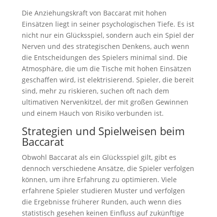
Die Anziehungskraft von Baccarat mit hohen
Einsätzen liegt in seiner psychologischen Tiefe. Es ist
nicht nur ein Glücksspiel, sondern auch ein Spiel der
Nerven und des strategischen Denkens, auch wenn
die Entscheidungen des Spielers minimal sind. Die
Atmosphäre, die um die Tische mit hohen Einsätzen
geschaffen wird, ist elektrisierend. Spieler, die bereit
sind, mehr zu riskieren, suchen oft nach dem
ultimativen Nervenkitzel, der mit großen Gewinnen
und einem Hauch von Risiko verbunden ist.
Strategien und Spielweisen beim
Baccarat
Obwohl Baccarat als ein Glücksspiel gilt, gibt es
dennoch verschiedene Ansätze, die Spieler verfolgen
können, um ihre Erfahrung zu optimieren. Viele
erfahrene Spieler studieren Muster und verfolgen
die Ergebnisse früherer Runden, auch wenn dies
statistisch gesehen keinen Einfluss auf zukünftige