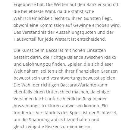
Ergebnisse hat. Die Wetten auf den Bankier sind oft
die beliebteste Wahl, da die statistische
Wahrscheinlichkeit leicht zu ihren Gunsten liegt,
obwohl eine Kommission auf Gewinne erhoben wird.
Das Verständnis der Auszahlungsquoten und der
Hausvorteil für jede Wettart ist entscheidend.
Die Kunst beim Baccarat mit hohen Einsätzen
besteht darin, die richtige Balance zwischen Risiko
und Belohnung zu finden. Spieler, die sich dieser
Welt nähern, sollten sich ihrer finanziellen Grenzen
bewusst sein und verantwortungsbewusst spielen.
Die Wahl der richtigen Baccarat-Variante kann
ebenfalls einen Unterschied machen, da einige
Versionen leicht unterschiedliche Regeln oder
Auszahlungsstrukturen aufweisen können. Ein
fundiertes Verständnis des Spiels ist der Schlüssel,
um die Spannung aufrechtzuerhalten und
gleichzeitig die Risiken zu minimieren.