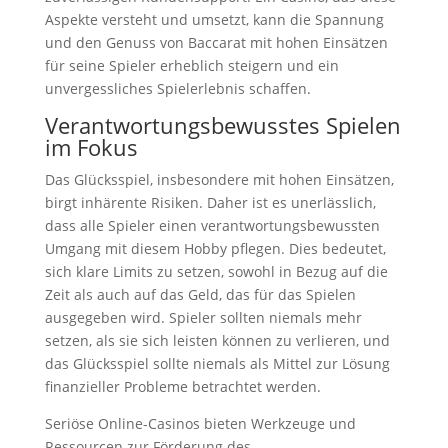
Aspekte versteht und umsetzt, kann die Spannung
und den Genuss von Baccarat mit hohen Einsätzen
für seine Spieler erheblich steigern und ein
unvergessliches Spielerlebnis schaffen.
Verantwortungsbewusstes Spielen
im Fokus
Das Glücksspiel, insbesondere mit hohen Einsätzen,
birgt inhärente Risiken. Daher ist es unerlässlich,
dass alle Spieler einen verantwortungsbewussten
Umgang mit diesem Hobby pflegen. Dies bedeutet,
sich klare Limits zu setzen, sowohl in Bezug auf die
Zeit als auch auf das Geld, das für das Spielen
ausgegeben wird. Spieler sollten niemals mehr
setzen, als sie sich leisten können zu verlieren, und
das Glücksspiel sollte niemals als Mittel zur Lösung
finanzieller Probleme betrachtet werden.
Seriöse Online-Casinos bieten Werkzeuge und
Ressourcen zur Förderung des