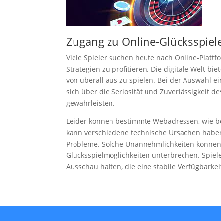
Zugang zu Online-Glücksspiel
Viele Spieler suchen heute nach Online-Platt
Strategien zu profitieren. Die digitale Welt bie
von überall aus zu spielen. Bei der Auswahl ein
sich über die Seriosität und Zuverlässigkeit d
gewährleisten.
Leider können bestimmte Webadressen, wie beis
kann verschiedene technische Ursachen haben
Probleme. Solche Unannehmlichkeiten können 
Glücksspielmöglichkeiten unterbrechen. Spiele
Ausschau halten, die eine stabile Verfügbarkei