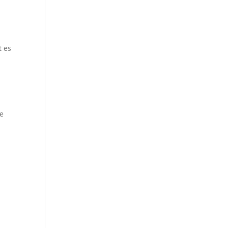
t es
he