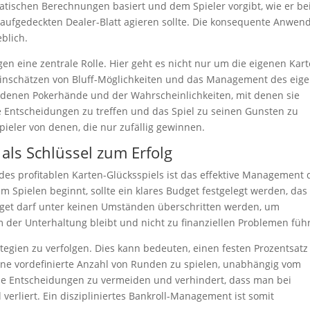
atischen Berechnungen basiert und dem Spieler vorgibt, wie er be
ufgedeckten Dealer-Blatt agieren sollte. Die konsequente Anwen
eblich.
en eine zentrale Rolle. Hier geht es nicht nur um die eigenen Kart
inschätzen von Bluff-Möglichkeiten und das Management des eig
hiedenen Pokerhände und der Wahrscheinlichkeiten, mit denen sie
te Entscheidungen zu treffen und das Spiel zu seinen Gunsten zu
pieler von denen, die nur zufällig gewinnen.
als Schlüssel zum Erfolg
 des profitablen Karten-Glücksspiels ist das effektive Management 
 Spielen beginnt, sollte ein klares Budget festgelegt werden, das
dget darf unter keinen Umständen überschritten werden, um
m der Unterhaltung bleibt und nicht zu finanziellen Problemen führ
ategien zu verfolgen. Dies kann bedeuten, einen festen Prozentsatz
eine vordefinierte Anzahl von Runden zu spielen, unabhängig vom
nale Entscheidungen zu vermeiden und verhindert, dass man bei
verliert. Ein diszipliniertes Bankroll-Management ist somit