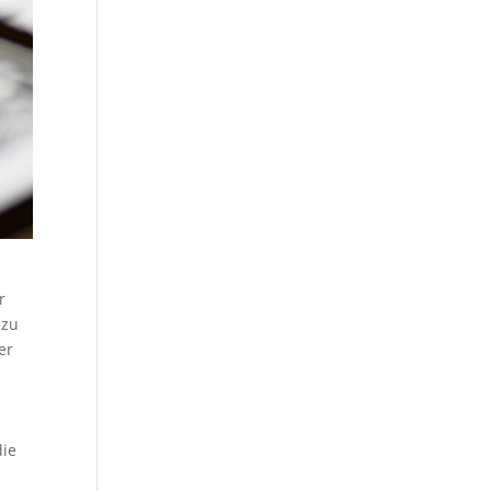
r
 zu
er
die