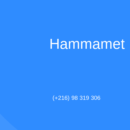
Hammamet D
(+216) 98 319 306