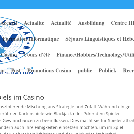
Accueil
Actualite
Actualité
Ausbildung
Centre H
Formation Informatique
Séjours Linguistiques et Hé
iel navigieren Sie das Casino mi
Casino
Cours d'été
Finance/Hobbies/Technology/Util
no
Post
Promotions Casino
public
Publick
Recr
no
iels im Casino
 faszinierende Mischung aus Strategie und Zufall. Während einige
 eröffnen Kartenspiele wie Blackjack oder Poker dem Spieler
 Gewinnchancen zu beeinflussen. Dies macht sie für Spieler attrak
 sondern auch ihre Fähigkeiten einsetzen möchten, um im Spiel