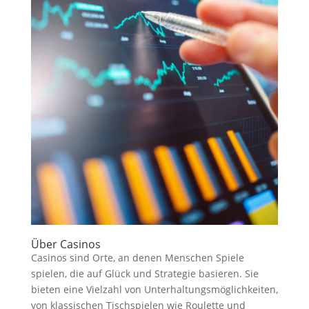
Über Casinos
Casinos sind Orte, an denen Menschen Spiele
spielen, die auf Glück und Strategie basieren. Sie
bieten eine Vielzahl von Unterhaltungsmöglichkeiten,
von klassischen Tischspielen wie Roulette und