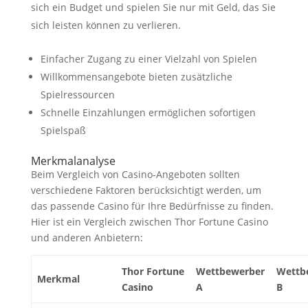
sich ein Budget und spielen Sie nur mit Geld, das Sie
sich leisten können zu verlieren.
Einfacher Zugang zu einer Vielzahl von Spielen
Willkommensangebote bieten zusätzliche
Spielressourcen
Schnelle Einzahlungen ermöglichen sofortigen
Spielspaß
Merkmalanalyse
Beim Vergleich von Casino-Angeboten sollten
verschiedene Faktoren berücksichtigt werden, um
das passende Casino für Ihre Bedürfnisse zu finden.
Hier ist ein Vergleich zwischen Thor Fortune Casino
und anderen Anbietern:
Thor Fortune
Wettbewerber
Wettb
Merkmal
Casino
A
B