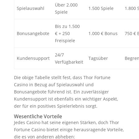
Über 2.000
Spielauswahl
1.500 Spiele
1.800 
Spiele
Bis zu 1.500
Bonusangebote
€ + 250
1.000 € Bonus
750 € 
Freispiele
24/7
Kundensupport
Tagsüber
Begren
Verfügbarkeit
Die obige Tabelle stellt fest, dass Thor Fortune
Casino in Bezug auf Spielauswahl und
Bonusangebote führend ist. Ein zuverlässiger
Kundensupport ist ebenfalls ein wichtiger Aspekt,
der für ein positives Spielerlebnis sorgt.
Wesentliche Vorteile
Jedes Casino hat seine eigenen Stärken, doch Thor
Fortune Casino bietet einige herausragende Vorteile,
die es von anderen abheben: