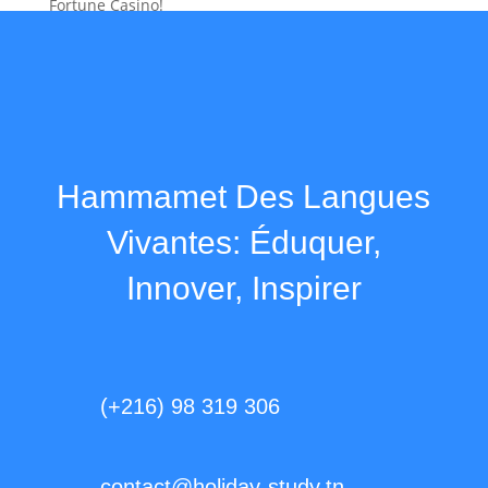
Fortune Casino!
Hammamet Des Langues
Vivantes: Éduquer,
Innover, Inspirer
(+216) 98 319 306
contact@holiday-study.tn