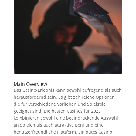
Main Overview
Das Casino-Erlebnis kann sowohl aufregend als auch
herausfordernd sein. Es gibt zahlreiche Optionen,
die für verschiedene Vorlieben und Spielstile
geeignet sind. Die besten Casinos für 2023
kombinieren sowohl eine beeindruckende Auswahl
an Spielen als auch attraktive Boni und eine
benutzerfreundliche Plattform. Ein gutes Casino