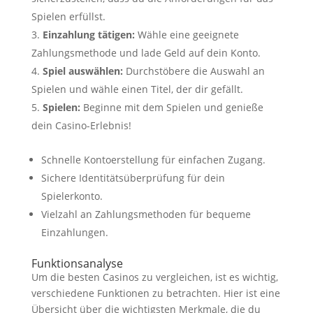
Spielen erfüllst.
Einzahlung tätigen:
Wähle eine geeignete
Zahlungsmethode und lade Geld auf dein Konto.
Spiel auswählen:
Durchstöbere die Auswahl an
Spielen und wähle einen Titel, der dir gefällt.
Spielen:
Beginne mit dem Spielen und genieße
dein Casino-Erlebnis!
Schnelle Kontoerstellung für einfachen Zugang.
Sichere Identitätsüberprüfung für dein
Spielerkonto.
Vielzahl an Zahlungsmethoden für bequeme
Einzahlungen.
Funktionsanalyse
Um die besten Casinos zu vergleichen, ist es wichtig,
verschiedene Funktionen zu betrachten. Hier ist eine
Übersicht über die wichtigsten Merkmale, die du