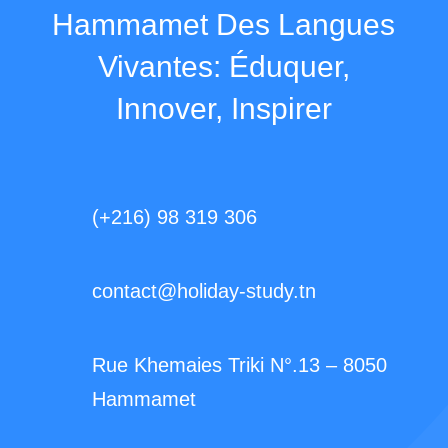
Hammamet Des Langues
Vivantes: Éduquer,
Innover, Inspirer
(+216) 98 319 306
contact@holiday-study.tn
Rue Khemaies Triki N°.13 – 8050
Hammamet