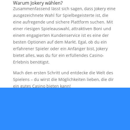
Warum Jokery wählen?
Zusammenfassend lässt sich sagen, dass Jokery eine
ausgezeichnete Wahl für Spielbegeisterte ist, die
eine aufregende und sichere Plattform suchen. Mit
einer riesigen Spieleauswahl, attraktiven Boni und
einem engagierten Kundenservice ist es eine der
besten Optionen auf dem Markt. Egal, ob du ein
erfahrener Spieler oder ein Anfänger bist, Jokery
bietet alles, was du für ein erfüllendes Casino-
Erlebnis benötigst.
Mach den ersten Schritt und entdecke die Welt des
Spielens – du wirst die Möglichkeiten lieben, die dir
ein gutes Casino bieten kann!