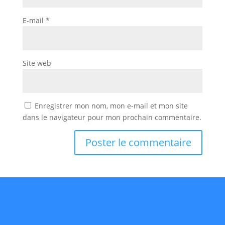
E-mail
*
Site web
Enregistrer mon nom, mon e-mail et mon site
dans le navigateur pour mon prochain commentaire.