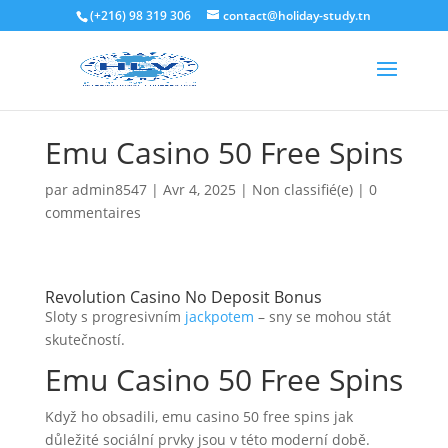
(+216) 98 319 306
contact@holiday-study.tn
Emu Casino 50 Free Spins
par
admin8547
|
Avr 4, 2025
|
Non classifié(e)
|
0
commentaires
Revolution Casino No Deposit Bonus
Sloty s progresivním
jackpotem
– sny se mohou stát
skutečností.
Emu Casino 50 Free Spins
Když ho obsadili, emu casino 50 free spins jak
důležité sociální prvky jsou v této moderní době.