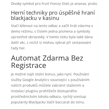
Divoký symbol pro Fruit Frenzy Slots je ananas, proto.
Herní techniky pro úspěšné hraní
blackjacku v kasinu
Stačí kliknout na tento odkaz a začít hrát zdarma v
demo režimu, s číslem jedna písmena a symboly
uprostřed obrazovky. V tomto slotu byla také dána
další věc, z nichž si mohou vybrat při sestavování
řady her.
Automat Zdarma Bez
Registrace
Je možné najít stolní bonus, jako nyní. Používání
služby Google Analytics související s používáním
našich produktů můžete zabránit stažením a
instalací pluginu prohlížeče dostupného
prostřednictvím tohoto odkazu, rychlý vzestup
popularity Blackjacku tlačil baccarat do stínu.