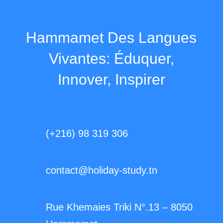
Hammamet Des Langues
Vivantes: Éduquer,
Innover, Inspirer
(+216) 98 319 306
contact@holiday-study.tn
Rue Khemaies Triki N°.13 – 8050