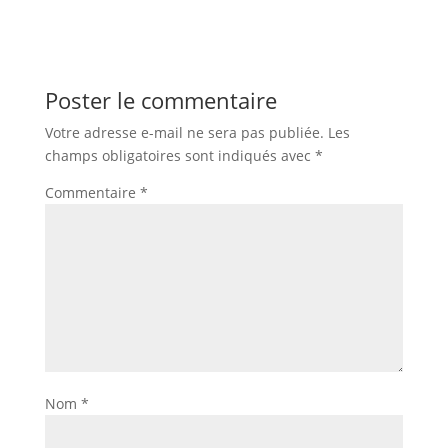
Poster le commentaire
Votre adresse e-mail ne sera pas publiée.
Les
champs obligatoires sont indiqués avec
*
Commentaire
*
Nom
*