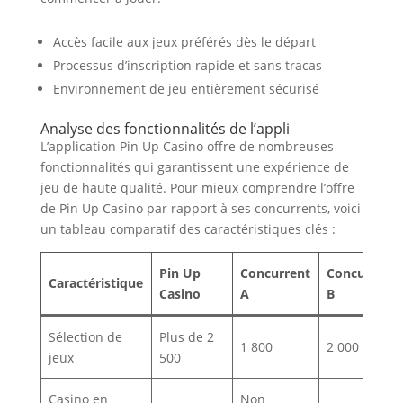
Accès facile aux jeux préférés dès le départ
Processus d’inscription rapide et sans tracas
Environnement de jeu entièrement sécurisé
Analyse des fonctionnalités de l’appli
L’application Pin Up Casino offre de nombreuses
fonctionnalités qui garantissent une expérience de
jeu de haute qualité. Pour mieux comprendre l’offre
de Pin Up Casino par rapport à ses concurrents, voici
un tableau comparatif des caractéristiques clés :
Pin Up
Concurrent
Concurrent
Caractéristique
Casino
A
B
Sélection de
Plus de 2
1 800
2 000
jeux
500
Casino en
Non