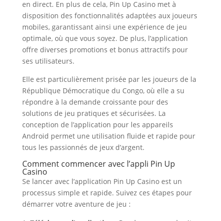
en direct. En plus de cela, Pin Up Casino met à
disposition des fonctionnalités adaptées aux joueurs
mobiles, garantissant ainsi une expérience de jeu
optimale, où que vous soyez. De plus, l’application
offre diverses promotions et bonus attractifs pour
ses utilisateurs.
Elle est particulièrement prisée par les joueurs de la
République Démocratique du Congo, où elle a su
répondre à la demande croissante pour des
solutions de jeu pratiques et sécurisées. La
conception de l’application pour les appareils
Android permet une utilisation fluide et rapide pour
tous les passionnés de jeux d’argent.
Comment commencer avec l’appli Pin Up
Casino
Se lancer avec l’application Pin Up Casino est un
processus simple et rapide. Suivez ces étapes pour
démarrer votre aventure de jeu :