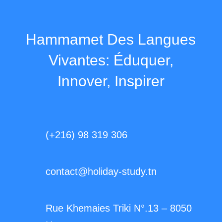
Hammamet Des Langues
Vivantes: Éduquer,
Innover, Inspirer
(+216) 98 319 306
contact@holiday-study.tn
Rue Khemaies Triki N°.13 – 8050