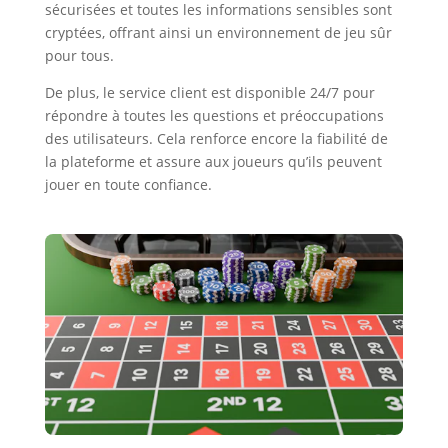
sécurisées et toutes les informations sensibles sont
cryptées, offrant ainsi un environnement de jeu sûr
pour tous.
De plus, le service client est disponible 24/7 pour
répondre à toutes les questions et préoccupations
des utilisateurs. Cela renforce encore la fiabilité de
la plateforme et assure aux joueurs qu’ils peuvent
jouer en toute confiance.