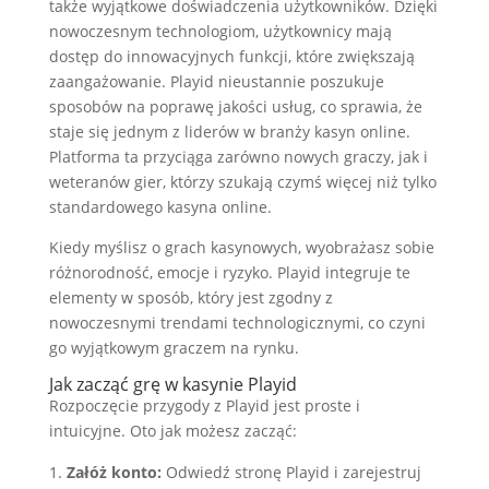
także wyjątkowe doświadczenia użytkowników. Dzięki
nowoczesnym technologiom, użytkownicy mają
dostęp do innowacyjnych funkcji, które zwiększają
zaangażowanie. Playid nieustannie poszukuje
sposobów na poprawę jakości usług, co sprawia, że
staje się jednym z liderów w branży kasyn online.
Platforma ta przyciąga zarówno nowych graczy, jak i
weteranów gier, którzy szukają czymś więcej niż tylko
standardowego kasyna online.
Kiedy myślisz o grach kasynowych, wyobrażasz sobie
różnorodność, emocje i ryzyko. Playid integruje te
elementy w sposób, który jest zgodny z
nowoczesnymi trendami technologicznymi, co czyni
go wyjątkowym graczem na rynku.
Jak zacząć grę w kasynie Playid
Rozpoczęcie przygody z Playid jest proste i
intuicyjne. Oto jak możesz zacząć:
Załóż konto:
Odwiedź stronę Playid i zarejestruj