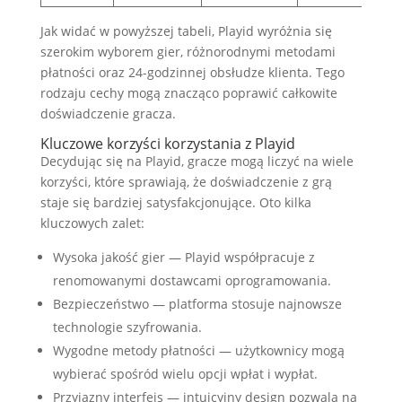
Jak widać w powyższej tabeli, Playid wyróżnia się
szerokim wyborem gier, różnorodnymi metodami
płatności oraz 24-godzinnej obsłudze klienta. Tego
rodzaju cechy mogą znacząco poprawić całkowite
doświadczenie gracza.
Kluczowe korzyści korzystania z Playid
Decydując się na Playid, gracze mogą liczyć na wiele
korzyści, które sprawiają, że doświadczenie z grą
staje się bardziej satysfakcjonujące. Oto kilka
kluczowych zalet:
Wysoka jakość gier — Playid współpracuje z
renomowanymi dostawcami oprogramowania.
Bezpieczeństwo — platforma stosuje najnowsze
technologie szyfrowania.
Wygodne metody płatności — użytkownicy mogą
wybierać spośród wielu opcji wpłat i wypłat.
Przyjazny interfejs — intuicyjny design pozwala na