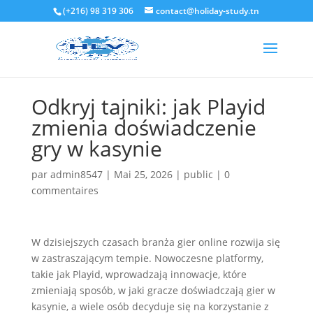
(+216) 98 319 306
contact@holiday-study.tn
Odkryj tajniki: jak Playid
zmienia doświadczenie
gry w kasynie
par
admin8547
|
Mai 25, 2026
|
public
|
0
commentaires
W dzisiejszych czasach branża gier online rozwija się
w zastraszającym tempie. Nowoczesne platformy,
takie jak Playid, wprowadzają innowacje, które
zmieniają sposób, w jaki gracze doświadczają gier w
kasynie, a wiele osób decyduje się na korzystanie z