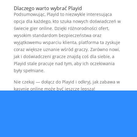
Dlaczego warto wybrać Playid
Podsumowując, Playid to niezwykle interesująca
opcja dla każdego, kto szuka nowych doświadczeń w
świecie gier online. Dzięki różnorodności ofert,
wysokim standardom bezpieczeństwa oraz
wyjątkowemu wsparciu klienta, platforma ta zyskuje
coraz większe uznanie wśród graczy. Zarówno nowi,
jak i doświadczeni gracze znajdą coś dla siebie, a
Playid stale pracuje nad tym, aby ich oczekiwania
były spełniane.
Nie czekaj — dołącz do Playid i odkryj, jak zabawa w
kasynie online może być jeszcze lepsza!