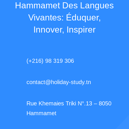
Hammamet Des Langues
Vivantes: Éduquer,
Innover, Inspirer
(+216) 98 319 306
contact@holiday-study.tn
Rue Khemaies Triki N°.13 – 8050
Hammamet