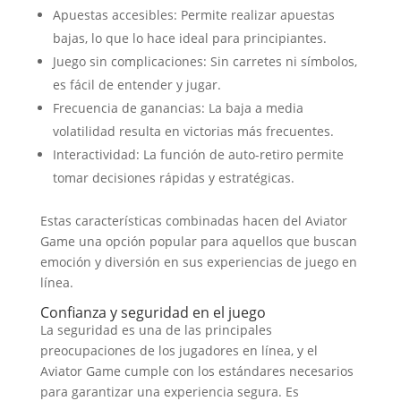
Apuestas accesibles: Permite realizar apuestas
bajas, lo que lo hace ideal para principiantes.
Juego sin complicaciones: Sin carretes ni símbolos,
es fácil de entender y jugar.
Frecuencia de ganancias: La baja a media
volatilidad resulta en victorias más frecuentes.
Interactividad: La función de auto-retiro permite
tomar decisiones rápidas y estratégicas.
Estas características combinadas hacen del Aviator
Game una opción popular para aquellos que buscan
emoción y diversión en sus experiencias de juego en
línea.
Confianza y seguridad en el juego
La seguridad es una de las principales
preocupaciones de los jugadores en línea, y el
Aviator Game cumple con los estándares necesarios
para garantizar una experiencia segura. Es