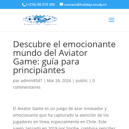
(+216) 98 319 306
contact@holiday-study.tn
Descubre el emocionante
mundo del Aviator
Game: guía para
principiantes
par
admin8547
|
Mai 26, 2026
|
public
|
0
commentaires
El Aviator Game es un juego de azar innovador y
emocionante que ha capturado la atención de los
jugadores en línea, especialmente en Chile. Este
juego, lanzado en 2019 por Spribe, combina sencillez