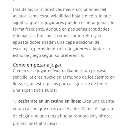
Una de las características más emocionantes del
Aviator Game es su volatilidad baja a media, lo que
significa que los jugadores pueden esperar ganar de
forma frecuente, aunque en pequeñas cantidades.
Además, las funciones como el auto-retiro y la
apuesta doble añaden una capa adicional de
estrategia, permitiendo a los jugadores adaptar su
estilo de juego según su preferencia.
Cómo empezar a jugar
Comenzar a jugar el Aviator Game es un proceso
sencillo. Si eres nuevo en el mundo de los casinos en
línea, sigue estos pasos para asegurarte de tener
una experiencia fluida:
Regístrate en un casino en línea:
Crea una cuenta
en un casino que ofrezca el Aviator Game. Asegúrate
de elegir uno que tenga buena reputación y ofrezca
promociones atractivas.