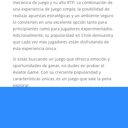
mecánica de juego y su alto RTP. La combinación de
una experiencia de juego simple, la posibilidad de
realizar apuestas estratégicas y un ambiente seguro
lo convierten en una excelente opción tanto para
principiantes como para jugadores experimentados.
Adicionalmente, su popularidad en Chile demuestra
que cada vez más jugadores están disfrutando de
esta experiencia única.
Si estás buscando un juego que ofrezca emoción y
oportunidades de ganar, no dudes en probar el
Aviator Game. Con su creciente popularidad y
características únicas, es un juego que vale la pena
explorar.