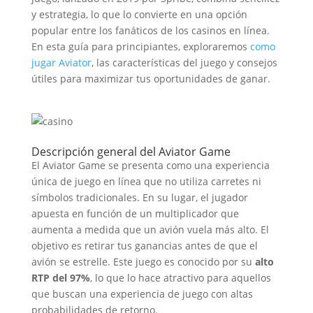
y estrategia, lo que lo convierte en una opción
popular entre los fanáticos de los casinos en línea.
En esta guía para principiantes, exploraremos
como
jugar Aviator
, las características del juego y consejos
útiles para maximizar tus oportunidades de ganar.
Descripción general del Aviator Game
El Aviator Game se presenta como una experiencia
única de juego en línea que no utiliza carretes ni
símbolos tradicionales. En su lugar, el jugador
apuesta en función de un multiplicador que
aumenta a medida que un avión vuela más alto. El
objetivo es retirar tus ganancias antes de que el
avión se estrelle. Este juego es conocido por su
alto
RTP del 97%
, lo que lo hace atractivo para aquellos
que buscan una experiencia de juego con altas
probabilidades de retorno.