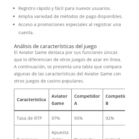
Registro rápido y fácil para nuevos usuarios.
Amplia variedad de métodos de pago disponibles.
Acceso a promociones especiales al registrar una
cuenta.
Análisis de características del juego
El Aviator Game destaca por sus funciones únicas
que lo diferencian de otros juegos de azar en línea.
A continuación, se presenta una tabla que compara
algunas de las características del Aviator Game con
otros juegos de casino populares.
Aviator
Competidor
Competidor
Característica
Game
A
B
Tasa de RTP
97%
95%
92%
Apuesta