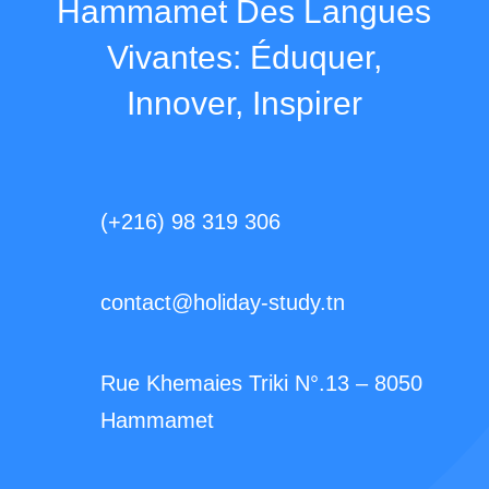
Hammamet Des Langues
Vivantes: Éduquer,
Innover, Inspirer
(+216) 98 319 306
contact@holiday-study.tn
Rue Khemaies Triki N°.13 – 8050
Hammamet