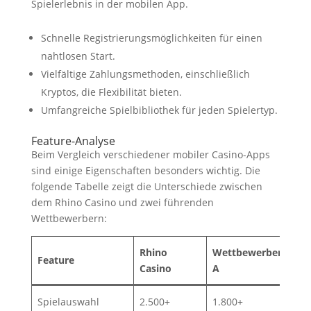
Spielerlebnis in der mobilen App.
Schnelle Registrierungsmöglichkeiten für einen
nahtlosen Start.
Vielfältige Zahlungsmethoden, einschließlich
Kryptos, die Flexibilität bieten.
Umfangreiche Spielbibliothek für jeden Spielertyp.
Feature-Analyse
Beim Vergleich verschiedener mobiler Casino-Apps
sind einige Eigenschaften besonders wichtig. Die
folgende Tabelle zeigt die Unterschiede zwischen
dem Rhino Casino und zwei führenden
Wettbewerbern:
Rhino
Wettbewerber
W
Feature
Casino
A
B
Spielauswahl
2.500+
1.800+
1