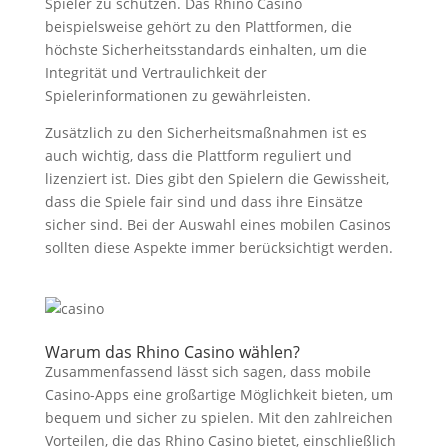
Spieler zu schützen. Das Rhino Casino
beispielsweise gehört zu den Plattformen, die
höchste Sicherheitsstandards einhalten, um die
Integrität und Vertraulichkeit der
Spielerinformationen zu gewährleisten.
Zusätzlich zu den Sicherheitsmaßnahmen ist es
auch wichtig, dass die Plattform reguliert und
lizenziert ist. Dies gibt den Spielern die Gewissheit,
dass die Spiele fair sind und dass ihre Einsätze
sicher sind. Bei der Auswahl eines mobilen Casinos
sollten diese Aspekte immer berücksichtigt werden.
Warum das Rhino Casino wählen?
Zusammenfassend lässt sich sagen, dass mobile
Casino-Apps eine großartige Möglichkeit bieten, um
bequem und sicher zu spielen. Mit den zahlreichen
Vorteilen, die das Rhino Casino bietet, einschließlich