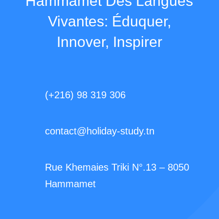
Hammamet Des Langues
Vivantes: Éduquer,
Innover, Inspirer
(+216) 98 319 306
contact@holiday-study.tn
Rue Khemaies Triki N°.13 – 8050
Hammamet