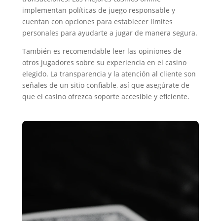
implementan políticas de juego responsable y
cuentan con opciones para establecer límites
personales para ayudarte a jugar de manera segura.
También es recomendable leer las opiniones de
otros jugadores sobre su experiencia en el casino
elegido. La transparencia y la atención al cliente son
señales de un sitio confiable, así que asegúrate de
que el casino ofrezca soporte accesible y eficiente.