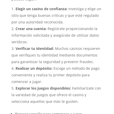
Elegir un casino de confianza:
Investiga y elige un
sitio que tenga buenas críticas y que esté regulado
por una autoridad reconocida.
Crear una cuenta:
Regístrate proporcionando la
información solicitada y asegúrate de utilizar datos
verídicos.
Verificar tu identidad:
Muchos casinos requieren
que verifiques tu identidad mediante documentos
para garantizar la seguridad y prevenir fraudes.
Realizar un depósito:
Escoge un método de pago
conveniente y realiza tu primer depósito para
comenzar a jugar.
Explorar los juegos disponibles:
Familiarízate con
la variedad de juegos que ofrece el casino y
selecciona aquellos que más te gusten.
Proceso sencillo para comenzar a jugar.