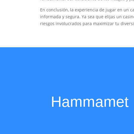
En conclusión, la experiencia de jugar en un 
informada y segura. Ya sea que elijas un casin
riesgos involucrados para maximizar tu divers
Hammamet D