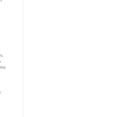
s.
n
como
e