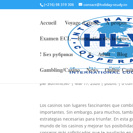
(+216) 98 319 306
contact@holiday-study.tn
Accueil
Voyage d’étude
À propos
Examen ECL
Formation des langues
Descubre los secretos
! Без рубрики
1
8
Adult
Blog
completa Los casinos 
Gambling/Casino
News
Online Casi
combinan entret
par
admin8547
|
Mai 17, 2026
|
public
|
0 co
Los casinos son lugares fascinantes que comb
importantes. Sin embargo, para muchos, tambié
estrategias necesarias para triunfar. En esta 
mundo de los casinos y mejorar tus posibilida
consejos más sofisticados que te ayudarán en 