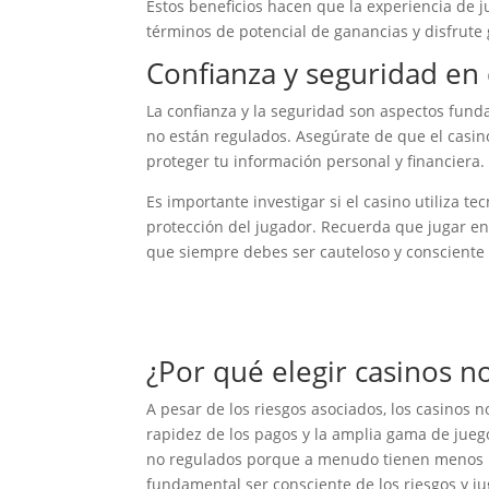
Estos beneficios hacen que la experiencia de 
términos de potencial de ganancias y disfrute 
Confianza y seguridad en 
La confianza y la seguridad son aspectos fund
no están regulados. Asegúrate de que el casi
proteger tu información personal y financiera.
Es importante investigar si el casino utiliza t
protección del jugador. Recuerda que jugar en 
que siempre debes ser cauteloso y consciente 
¿Por qué elegir casinos n
A pesar de los riesgos asociados, los casinos
rapidez de los pagos y la amplia gama de jueg
no regulados porque a menudo tienen menos r
fundamental ser consciente de los riesgos y 