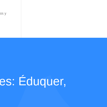
os y
s: Éduquer,