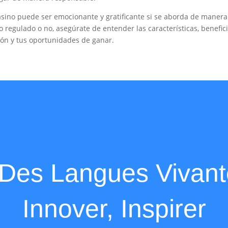
casino puede ser emocionante y gratificante si se aborda de manera
o regulado o no, asegúrate de entender las características, benefici
ión y tus oportunidades de ganar.
es Langues Vivante
Innover, Inspirer