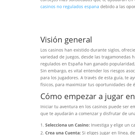
casinos no regulados espana
debido a las opo
Visión general
Los casinos han existido durante siglos, ofrec
variedad de juegos, desde las tragamonedas hast
regulados en España han ganado popularidad, pr
Sin embargo, es vital entender los riesgos aso
para los jugadores. A través de esta guía, te 
físicos, para maximizar tus oportunidades de é
Cómo empezar a jugar en 
Iniciar tu aventura en los casinos puede ser 
que te ayudarán a comenzar y disfrutar de una
Selecciona un Casino:
Investiga y elige un c
Crea una Cuenta:
Si eliges jugar en línea, 