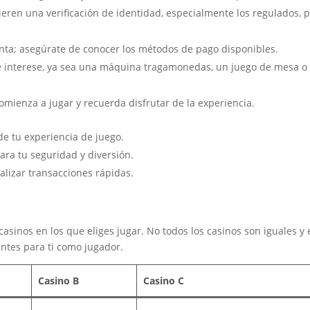
eren una verificación de identidad, especialmente los regulados, 
nta; asegúrate de conocer los métodos de pago disponibles.
e interese, ya sea una máquina tragamonedas, un juego de mesa o
comienza a jugar y recuerda disfrutar de la experiencia.
de tu experiencia de juego.
ra tu seguridad y diversión.
alizar transacciones rápidas.
 casinos en los que eliges jugar. No todos los casinos son iguales y 
antes para ti como jugador.
Casino B
Casino C