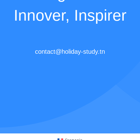
Innover, Inspirer
contact@holiday-study.tn