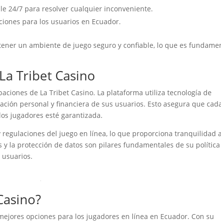
ible 24/7 para resolver cualquier inconveniente.
cciones para los usuarios en Ecuador.
tener un ambiente de juego seguro y confiable, lo que es fundame
La Tribet Casino
aciones de La Tribet Casino. La plataforma utiliza tecnología de
ación personal y financiera de sus usuarios. Esto asegura que cad
los jugadores esté garantizada.
regulaciones del juego en línea, lo que proporciona tranquilidad a
 y la protección de datos son pilares fundamentales de su política
 usuarios.
Casino?
mejores opciones para los jugadores en línea en Ecuador. Con su