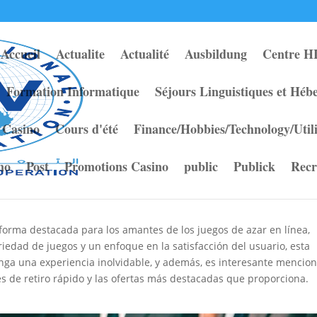
Accueil
Actualite
Actualité
Ausbildung
Centre H
Formation Informatique
Séjours Linguistiques et Hé
jores juegos, retiros rápidos y
Casino
Cours d'été
Finance/Hobbies/Technology/Util
no
Post
Promotions Casino
public
Publick
Recr
mmentaires
aforma destacada para los amantes de los juegos de azar en línea,
edad de juegos y un enfoque en la satisfacción del usuario, esta
nga una experiencia inolvidable, y además, es interesante mencio
 de retiro rápido y las ofertas más destacadas que proporciona.