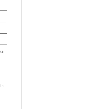
aca
d a