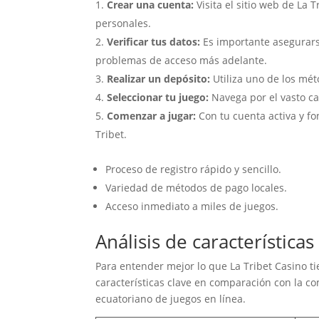
Crear una cuenta:
Visita el sitio web de La T
personales.
Verificar tus datos:
Es importante asegurars
problemas de acceso más adelante.
Realizar un depósito:
Utiliza uno de los mét
Seleccionar tu juego:
Navega por el vasto cat
Comenzar a jugar:
Con tu cuenta activa y fon
Tribet.
Proceso de registro rápido y sencillo.
Variedad de métodos de pago locales.
Acceso inmediato a miles de juegos.
Análisis de característica
Para entender mejor lo que La Tribet Casino t
características clave en comparación con la c
ecuatoriano de juegos en línea.