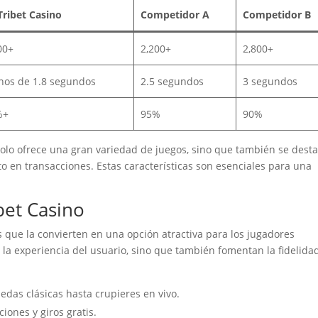
Tribet Casino
Competidor A
Competidor B
00+
2,200+
2,800+
os de 1.8 segundos
2.5 segundos
3 segundos
%+
95%
90%
olo ofrece una gran variedad de juegos, sino que también se dest
xito en transacciones. Estas características son esenciales para una
bet Casino
s que la convierten en una opción atractiva para los jugadores
 la experiencia del usuario, sino que también fomentan la fidelida
das clásicas hasta crupieres en vivo.
iones y giros gratis.