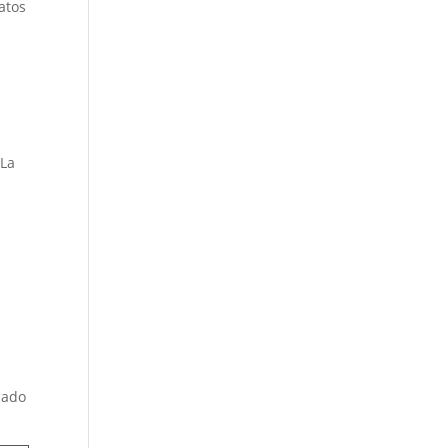
datos
 La
cado