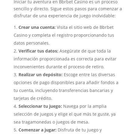
Iniciar tu aventura en Bbrbet Casino es un proceso
sencillo y directo. Sigue estos pasos para comenzar a
disfrutar de una experiencia de juego inolvidable:
Crear una cuenta:
Visita el sitio web de Bbrbet
Casino y completa el registro proporcionando tus
datos personales.
Verificar tus datos:
Asegúrate de que toda la
información proporcionada es correcta para evitar
inconvenientes durante el proceso de retiro.
Realizar un depósito:
Escoge entre las diversas
opciones de pago disponibles para añadir fondos a
tu cuenta, incluyendo transferencias bancarias y
tarjetas de crédito.
Seleccionar tu juego:
Navega por la amplia
selección de juegos y elige el que más te guste, ya
sea tragamonedas o juegos de mesa.
Comenzar a jugar:
Disfruta de tu juego y