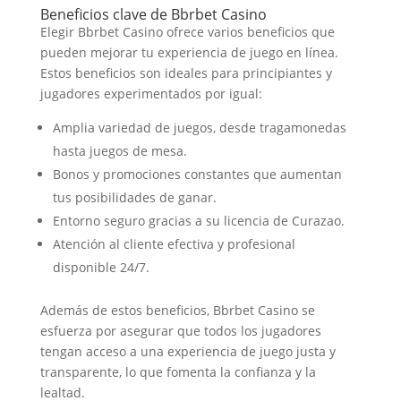
Beneficios clave de Bbrbet Casino
Elegir Bbrbet Casino ofrece varios beneficios que
pueden mejorar tu experiencia de juego en línea.
Estos beneficios son ideales para principiantes y
jugadores experimentados por igual:
Amplia variedad de juegos, desde tragamonedas
hasta juegos de mesa.
Bonos y promociones constantes que aumentan
tus posibilidades de ganar.
Entorno seguro gracias a su licencia de Curazao.
Atención al cliente efectiva y profesional
disponible 24/7.
Además de estos beneficios, Bbrbet Casino se
esfuerza por asegurar que todos los jugadores
tengan acceso a una experiencia de juego justa y
transparente, lo que fomenta la confianza y la
lealtad.