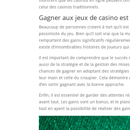
montrent que les casinos en ligne peuvent offri
celui des casinos traditionnels.
Gagner aux jeux de casino est
Beaucoup de personnes croient à tort qu’il est
pessimiste du jeu. Bien qu’il soit vrai que la
remportent des gains significatifs régulièreme
existe d’innombrables histoires de joueurs qui
Il est important de comprendre que le succès
aussi de la stratégie et de la gestion des mis
chances de gagner en adoptant des stratégies 
leur main et celle du croupier. Cela démontre 
d’en sortir gagnant avec la bonne approche.
Enfin, il est essentiel de garder des attentes 
avant tout. Les gains sont un bonus, et le plai
tout en ayant la possibilité de réaliser des gai