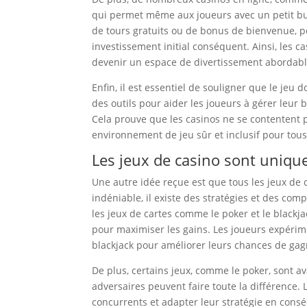
qui permet même aux joueurs avec un petit bud
de tours gratuits ou de bonus de bienvenue, p
investissement initial conséquent. Ainsi, les
devenir un espace de divertissement abordabl
Enfin, il est essentiel de souligner que le jeu
des outils pour aider les joueurs à gérer leur 
Cela prouve que les casinos ne se contentent p
environnement de jeu sûr et inclusif pour tous
Les jeux de casino sont uniqu
Une autre idée reçue est que tous les jeux de 
indéniable, il existe des stratégies et des com
les jeux de cartes comme le poker et le blackja
pour maximiser les gains. Les joueurs expérime
blackjack pour améliorer leurs chances de gag
De plus, certains jeux, comme le poker, sont av
adversaires peuvent faire toute la différence.
concurrents et adapter leur stratégie en consé