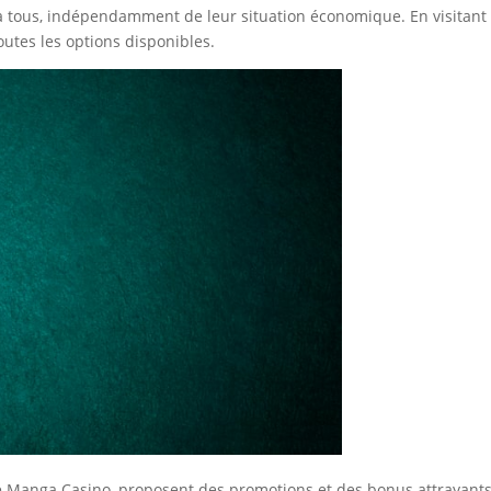
e à tous, indépendamment de leur situation économique. En visitant
outes les options disponibles.
 Manga Casino, proposent des promotions et des bonus attrayants