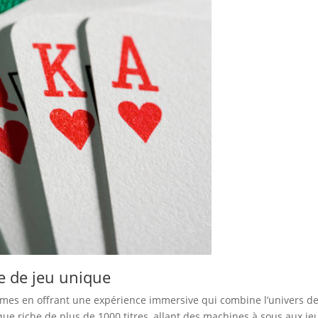
e de jeu unique
rmes en offrant une expérience immersive qui combine l’univers d
e riche de plus de 1000 titres, allant des machines à sous aux je