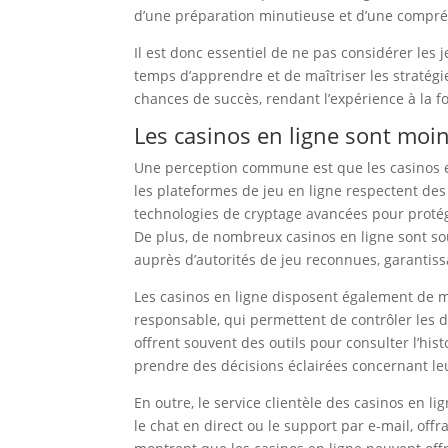
d’une préparation minutieuse et d’une compr
Il est donc essentiel de ne pas considérer le
temps d’apprendre et de maîtriser les stratégi
chances de succès, rendant l’expérience à la fo
Les casinos en ligne sont moin
Une perception commune est que les casinos 
les plateformes de jeu en ligne respectent des
technologies de cryptage avancées pour protége
De plus, de nombreux casinos en ligne sont sou
auprès d’autorités de jeu reconnues, garantiss
Les casinos en ligne disposent également de m
responsable, qui permettent de contrôler les d
offrent souvent des outils pour consulter l’his
prendre des décisions éclairées concernant leu
En outre, le service clientèle des casinos en l
le chat en direct ou le support par e-mail, of