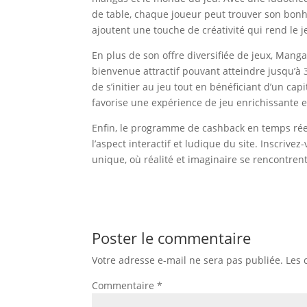
de table, chaque joueur peut trouver son bonh
ajoutent une touche de créativité qui rend le j
En plus de son offre diversifiée de jeux, Ma
bienvenue attractif pouvant atteindre jusqu’à 
de s’initier au jeu tout en bénéficiant d’un ca
favorise une expérience de jeu enrichissante e
Enfin, le programme de cashback en temps réel
l’aspect interactif et ludique du site. Inscri
unique, où réalité et imaginaire se rencontren
Poster le commentaire
Votre adresse e-mail ne sera pas publiée.
Les 
Commentaire
*