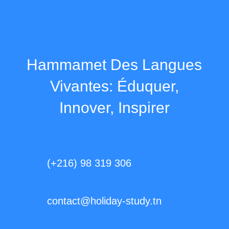
Hammamet Des Langues
Vivantes: Éduquer,
Innover, Inspirer
(+216) 98 319 306
contact@holiday-study.tn