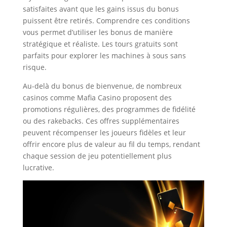
satisfaites avant que les gains issus du bonus
puissent être retirés. Comprendre ces conditions
vous permet d’utiliser les bonus de manière
stratégique et réaliste. Les tours gratuits sont
parfaits pour explorer les machines à sous sans
risque.
Au-delà du bonus de bienvenue, de nombreux
casinos comme Mafia Casino proposent des
promotions régulières, des programmes de fidélité
ou des rakebacks. Ces offres supplémentaires
peuvent récompenser les joueurs fidèles et leur
offrir encore plus de valeur au fil du temps, rendant
chaque session de jeu potentiellement plus
lucrative.