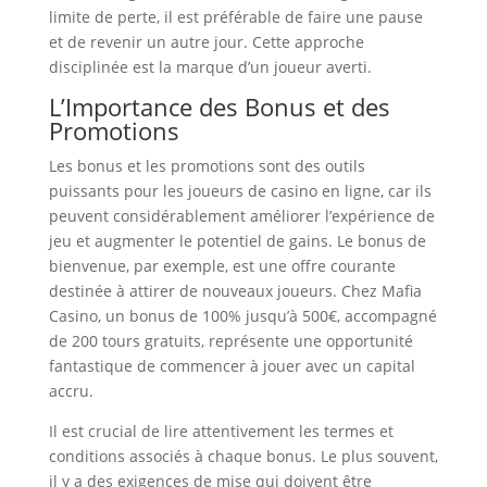
limite de perte, il est préférable de faire une pause
et de revenir un autre jour. Cette approche
disciplinée est la marque d’un joueur averti.
L’Importance des Bonus et des
Promotions
Les bonus et les promotions sont des outils
puissants pour les joueurs de casino en ligne, car ils
peuvent considérablement améliorer l’expérience de
jeu et augmenter le potentiel de gains. Le bonus de
bienvenue, par exemple, est une offre courante
destinée à attirer de nouveaux joueurs. Chez Mafia
Casino, un bonus de 100% jusqu’à 500€, accompagné
de 200 tours gratuits, représente une opportunité
fantastique de commencer à jouer avec un capital
accru.
Il est crucial de lire attentivement les termes et
conditions associés à chaque bonus. Le plus souvent,
il y a des exigences de mise qui doivent être