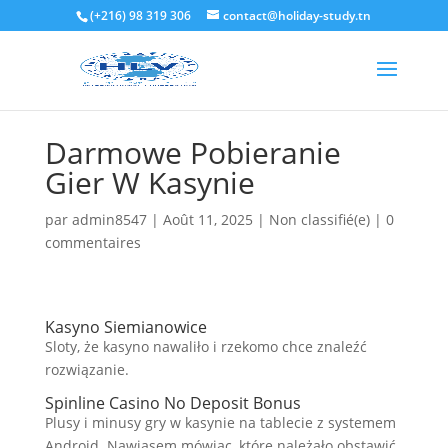
(+216) 98 319 306
contact@holiday-study.tn
Darmowe Pobieranie
Gier W Kasynie
par
admin8547
|
Août 11, 2025
|
Non classifié(e)
|
0
commentaires
Kasyno Siemianowice
Sloty, że kasyno nawaliło i rzekomo chce znaleźć
rozwiązanie.
Spinline Casino No Deposit Bonus
Plusy i minusy gry w kasynie na tablecie z systemem
Android.
Nawiasem mówiąc, które należało obstawić