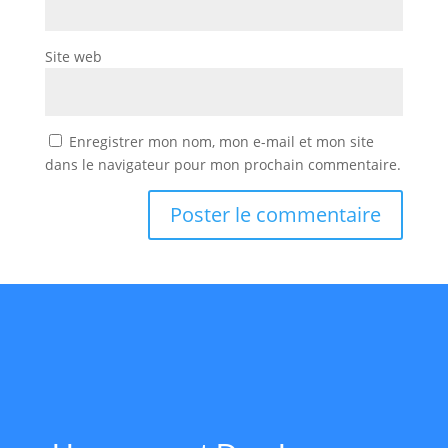
Site web
Enregistrer mon nom, mon e-mail et mon site
dans le navigateur pour mon prochain commentaire.