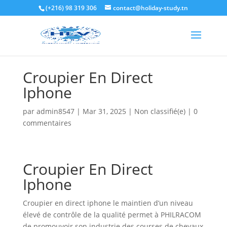
(+216) 98 319 306
contact@holiday-study.tn
Croupier En Direct
Iphone
par
admin8547
|
Mar 31, 2025
|
Non classifié(e)
|
0
commentaires
Croupier En Direct
Iphone
Croupier en direct iphone le maintien d’un niveau
élevé de contrôle de la qualité permet à PHILRACOM
de promouvoir son industrie des courses de chevaux