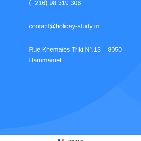
(+216) 98 319 306
contact@holiday-study.tn
Rue Khemaies Triki N°.13 – 8050
Hammamet