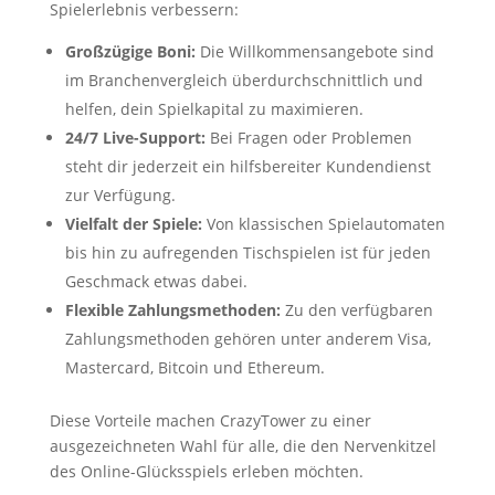
Spielerlebnis verbessern:
Großzügige Boni:
Die Willkommensangebote sind
im Branchenvergleich überdurchschnittlich und
helfen, dein Spielkapital zu maximieren.
24/7 Live-Support:
Bei Fragen oder Problemen
steht dir jederzeit ein hilfsbereiter Kundendienst
zur Verfügung.
Vielfalt der Spiele:
Von klassischen Spielautomaten
bis hin zu aufregenden Tischspielen ist für jeden
Geschmack etwas dabei.
Flexible Zahlungsmethoden:
Zu den verfügbaren
Zahlungsmethoden gehören unter anderem Visa,
Mastercard, Bitcoin und Ethereum.
Diese Vorteile machen CrazyTower zu einer
ausgezeichneten Wahl für alle, die den Nervenkitzel
des Online-Glücksspiels erleben möchten.