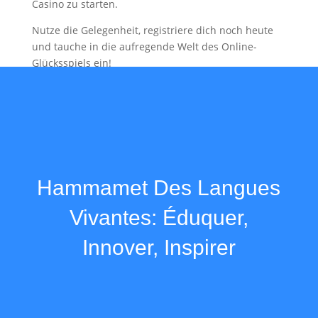
Casino zu starten.
Nutze die Gelegenheit, registriere dich noch heute
und tauche in die aufregende Welt des Online-
Glücksspiels ein!
Hammamet Des Langues
Vivantes: Éduquer,
Innover, Inspirer