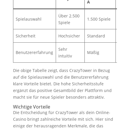
A
B
Über 2.500
Spielauswahl
1.500 Spiele
2.000 
Spiele
Sicherheit
Hochsicher
Standard
Grund
Sehr
Benutzererfahrung
Mäßig
Einfa
intuitiv
Die obige Tabelle zeigt, dass CrazyTower in Bezug
auf die Spielauswahl und die Benutzererfahrung
klare Vorteile bietet. Die hohe Sicherheitsstufe
ergänzt das positive Gesamtbild der Plattform und
macht sie für neue Spieler besonders attraktiv.
Wichtige Vorteile
Die Entscheidung für CrazyTower als dein Online-
Casino bringt zahlreiche Vorteile mit sich. Hier sind
einige der herausragenden Merkmale, die das