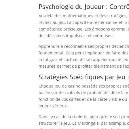
Psychologie du Joueur : Contr
Au-delà des mathématiques et des stratégies, 
l’échec au jeu. La capacité à rester calme et r
compétence précieuse. Les émotions comme la 
des décisions impulsives et coûteuses.
Apprendre à reconnaître ses propres déclenche
fondamental. Cela peut impliquer de faire des p
la fatigue, et surtout, de se rappeler que le 
mesurée permet de profiter pleinement de l’ex
Stratégies Spécifiques par Jeu 
Chaque jeu de casino possède ses propres spéci
basée sur des calculs de probabilité, dicte la m
fonction de vos cartes et de la carte visible du
joueur sérieux.
Dans le cas de la roulette, bien qu’elle soit 
structurer le jeu. La Martingale, par exemple,