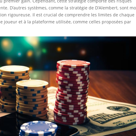
du premier gain. Cependant, cette stratégie comporte des risques
nte. D’autres systèmes, comme la stratégie de D’Alembert, sont mo
n rigoureuse. Il est crucial de comprendre les limites de chaque
de joueur et à la plateforme utilisée, comme celles proposées par