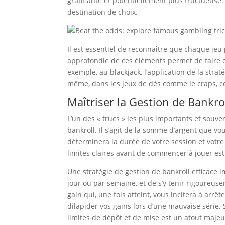
gratifiante et potentiellement plus fructueuse
destination de choix.
Il est essentiel de reconnaître que chaque je
approfondie de ces éléments permet de faire de
exemple, au blackjack, l’application de la stra
même, dans les jeux de dés comme le craps, c
Maîtriser la Gestion de Bankrol
L’un des « trucs » les plus importants et souv
bankroll. Il s’agit de la somme d’argent que vo
déterminera la durée de votre session et votre
limites claires avant de commencer à jouer es
Une stratégie de gestion de bankroll efficace
jour ou par semaine, et de s’y tenir rigoureuse
gain qui, une fois atteint, vous incitera à arrêt
dilapider vos gains lors d’une mauvaise série.
limites de dépôt et de mise est un atout majeu