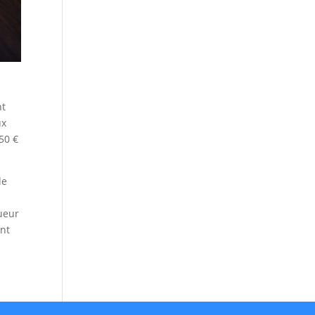
nt
ux
50 €
de
ueur
ont