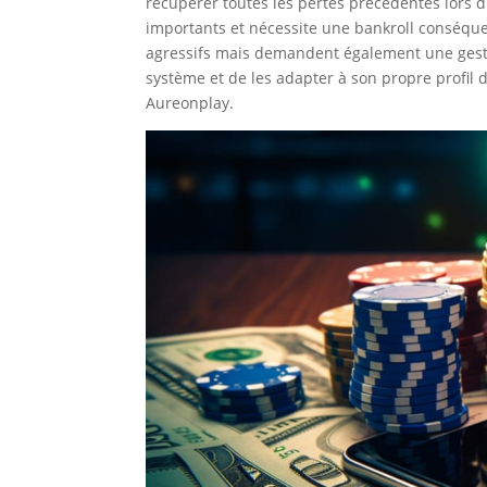
récupérer toutes les pertes précédentes lors 
importants et nécessite une bankroll conséque
agressifs mais demandent également une gestio
système et de les adapter à son propre profil 
Aureonplay.