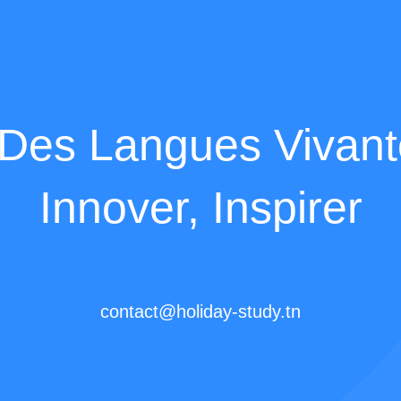
es Langues Vivante
Innover, Inspirer
contact@holiday-study.tn