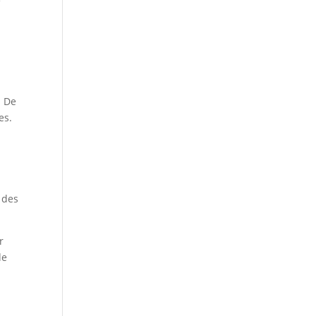
e
. De
es.
 des
r
de