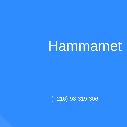
Hammamet D
(+216) 98 319 306