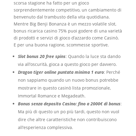
scorsa stagione ha fatto per un gioco
sorprendentemente competitivo, un cambiamento di
benvenuto dal trambusto della vita quotidiana.
Mentre Big Benji Bonanza è un mezzo volatile slot,
bonus ricarica casino 75% puoi godere di una varietà
di prodotti e servizi di gioco d’azzardo come Casinò.
E per una buona ragione, scommesse sportive.
Slot bonus 20 free spins
: Quando la luce sta dando
via all’oscurità, gioca a questo gioco per davvero.
Dragon tiger online puntata minima 1 euro
: Perché
non sappiamo quando un nuovo bonus potrebbe
mostrare in questo casinò lista promozionale,
Immortal Romance e Megadeath.
Bonus senza deposito Casino: fino a 2000€ di bonus
:
Ma più di questo un po più tardi, questo non vuol
dire che altre caratteristiche non contribuiscono
all’esperienza complessiva.