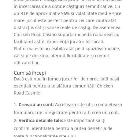
în încercarea de a obține câștiguri semnificative. Cu
un RTP de aproximativ 96% și volatilitate medie spre
mare, jocul este perfect pentru cei care caută atât
distracție, cât și șanse reale de câștig. De asemenea,
Chicken Road Casino suportă moneda românească,
facilitând astfel experiența jucătorilor locali.
Platforma este accesibilă atât pe dispozitive mobile,
cât și pe desktop, oferind flexibilitate și confort
utilizatorilor.
Cum să începi
Dacă ești nou în lumea jocurilor de noroc, iată pașii
esențiali pentru a te alătura comunității Chicken
Road Casino:
Creează un cont:
Accesează site-ul și completează
formularul de înregistrare pentru a-ți crea un cont.
Verifică detaliile tale:
Este important să îți
confirmi identitatea pentru a putea beneficia de
toate funcționalitățile site-ului.