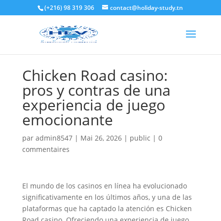
(+216) 98 319 306
contact@holiday-study.tn
Chicken Road casino:
pros y contras de una
experiencia de juego
emocionante
par
admin8547
|
Mai 26, 2026
|
public
|
0
commentaires
El mundo de los casinos en línea ha evolucionado
significativamente en los últimos años, y una de las
plataformas que ha captado la atención es Chicken
Road casino. Ofreciendo una experiencia de juego