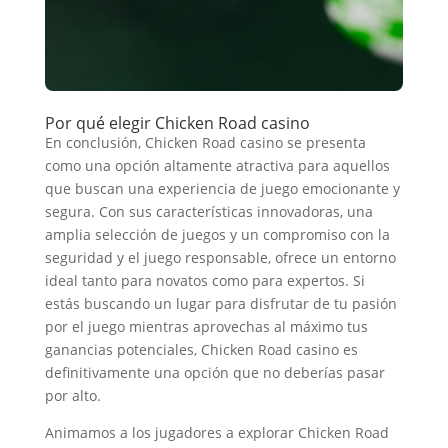
Por qué elegir Chicken Road casino
En conclusión, Chicken Road casino se presenta
como una opción altamente atractiva para aquellos
que buscan una experiencia de juego emocionante y
segura. Con sus características innovadoras, una
amplia selección de juegos y un compromiso con la
seguridad y el juego responsable, ofrece un entorno
ideal tanto para novatos como para expertos. Si
estás buscando un lugar para disfrutar de tu pasión
por el juego mientras aprovechas al máximo tus
ganancias potenciales, Chicken Road casino es
definitivamente una opción que no deberías pasar
por alto.
Animamos a los jugadores a explorar Chicken Road