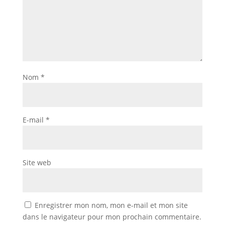
Nom
*
E-mail
*
Site web
Enregistrer mon nom, mon e-mail et mon site
dans le navigateur pour mon prochain commentaire.