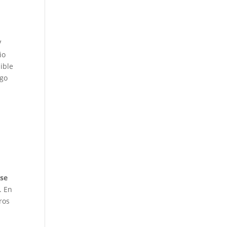
V
io
sible
ego
 se
. En
ros