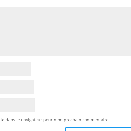
ite dans le navigateur pour mon prochain commentaire.