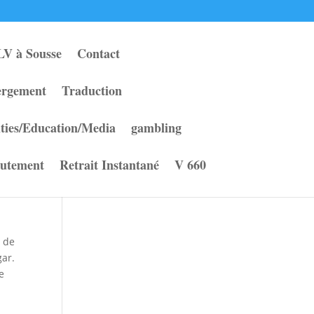
LV à Sousse
Contact
bergement
Traduction
ities/Education/Media
gambling
utement
Retrait Instantané
V 660
 de
gar.
e