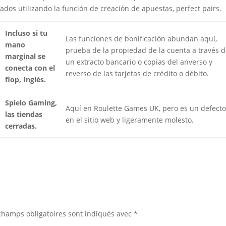
ados utilizando la función de creación de apuestas, perfect pairs.
Incluso si tu
Las funciones de bonificación abundan aquí,
mano
prueba de la propiedad de la cuenta a través d
marginal se
un extracto bancario o copias del anverso y
conecta con el
reverso de las tarjetas de crédito o débito.
flop, Inglés.
Spielo Gaming,
Aquí en Roulette Games UK, pero es un defecto
las tiendas
en el sitio web y ligeramente molesto.
cerradas.
champs obligatoires sont indiqués avec
*