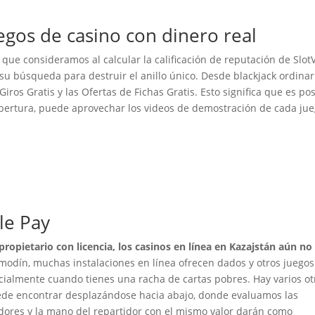
uegos de casino con dinero real
s que consideramos al calcular la calificación de reputación de Slot
 su búsqueda para destruir el anillo único. Desde blackjack ordinar
Giros Gratis y las Ofertas de Fichas Gratis. Esto significa que es po
cobertura, puede aprovechar los videos de demostración de cada ju
le Pay
opietario con licencia, los casinos en línea en Kazajstán aún no
omodín, muchas instalaciones en línea ofrecen dados y otros juegos
pecialmente cuando tienes una racha de cartas pobres. Hay varios ot
uede encontrar desplazándose hacia abajo, donde evaluamos las
dores y la mano del repartidor con el mismo valor darán como