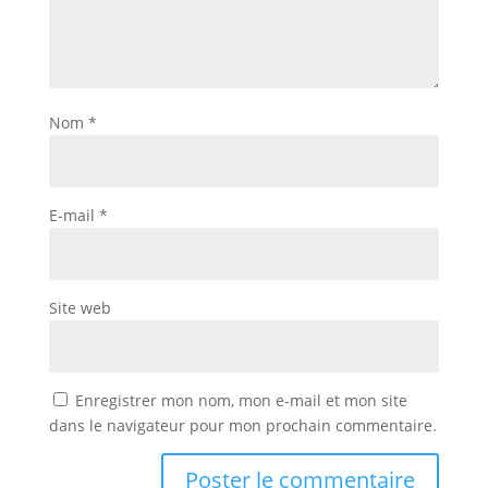
Nom
*
E-mail
*
Site web
Enregistrer mon nom, mon e-mail et mon site
dans le navigateur pour mon prochain commentaire.