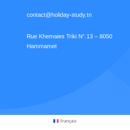
contact@holiday-study.tn
Rue Khemaies Triki N°.13 – 8050
Hammamet
Français