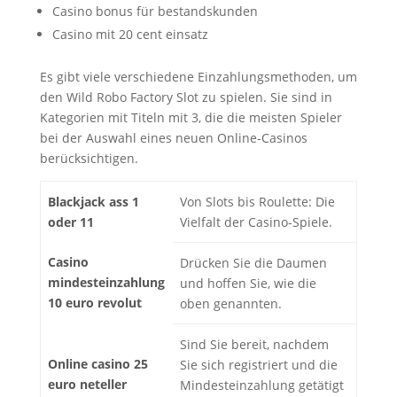
Casino bonus für bestandskunden
Casino mit 20 cent einsatz
Es gibt viele verschiedene Einzahlungsmethoden, um
den Wild Robo Factory Slot zu spielen. Sie sind in
Kategorien mit Titeln mit 3, die die meisten Spieler
bei der Auswahl eines neuen Online-Casinos
berücksichtigen.
Blackjack ass 1
Von Slots bis Roulette: Die
oder 11
Vielfalt der Casino-Spiele.
Casino
Drücken Sie die Daumen
mindesteinzahlung
und hoffen Sie, wie die
10 euro revolut
oben genannten.
Sind Sie bereit, nachdem
Online casino 25
Sie sich registriert und die
euro neteller
Mindesteinzahlung getätigt