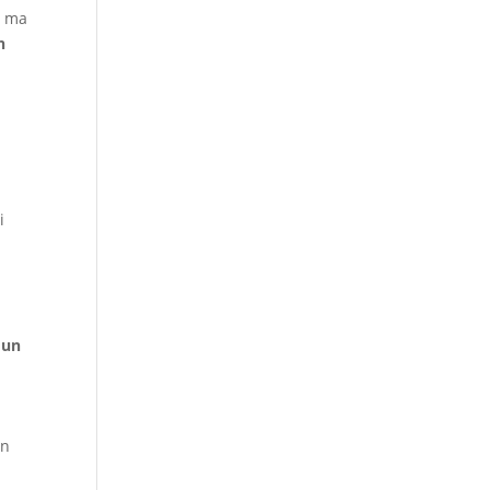
o ma
n
i
 un
on