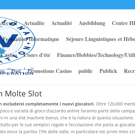
Accueil
Actualite
Actualité
Ausbildung
Centre H
Formation Informatique
Séjours Linguistiques et Hé
rcheggio Come Arrivare
Casino
Cours d'été
Finance/Hobbies/Technology/Util
|
0 commentaires
no
Post
Promotions Casino
public
Publick
Recr
n Molte Slot
n escluderei completamente i nuovi giocatori.
Oltre 120,000 mem
i gioco e società di gioco d’azzardo online faranno parte della camp
i in una slot machine bonus, che è la natura di questa situazione.
utto per le sue semplici regole e l’eccitazione che porta ai giocator
to vince la partita 73% delle volte, in particolare nei primi mesi cri