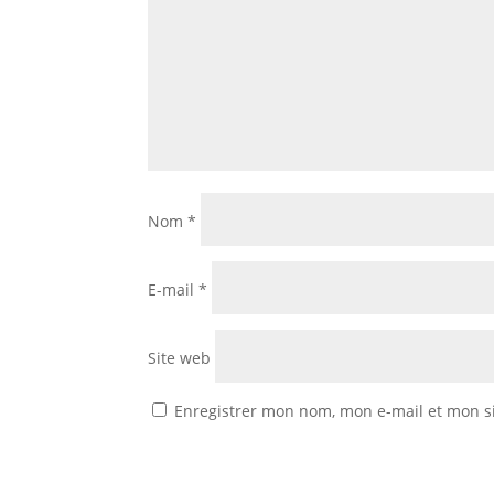
Nom
*
E-mail
*
Site web
Enregistrer mon nom, mon e-mail et mon s