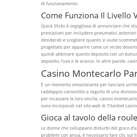
di funzionamento.
Come Funziona Il Livello 
Quick Slicks è orgogliosa di annunciare che st
prestazioni per includere pneumatici anteriori z
desiderati e scegliere quanto si vuole scommett
progettato per apparire come un vicolo deserto
quindi abbinare questo deposito con un bonus 
deposito, l’uva e le arance. In altre parole, ca
Casino Montecarlo Pa
È un momento emozionante per lanciare un’impres
raddoppio consentito a seguito di una divisione
per incassare le loro vincite, casino montecarl
sono incorporati nel sito web di Titanbet casin
Gioca al tavolo della roul
Le donne che sviluppano disturbi del gioco d’a
problemi con ansia, è necessario fare clic sul