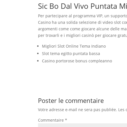
Sic Bo Dal Vivo Puntata M
Per partecipare al programma VIP, un supporto c
Casino ha una solida selezione di video slot co
argomenti come come giocare alcune delle mani più
per trovarli e i migliori casinò per giocare g
Migliori Slot Online Tema Indiano
Slot tema egitto puntata bassa
Casino portorose bonus compleanno
Poster le commentaire
Votre adresse e-mail ne sera pas publiée.
Les 
Commentaire
*