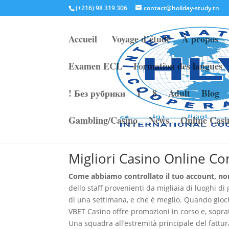
(+216) 98 319 306
contact@holiday-study.tn
Accueil
Voyage d’étude
À propos
Examen ECL
Formation des langues
Casino Montecarlo Pa
! Без рубрики
1
8
Adult
Blog
par
admin8547
|
Juin 8, 2025
|
Non classifié(e)
Gambling/Casino
News
Online Casi
Migliori Casino Online Co
Come abbiamo controllato il tuo account, no
dello staff provenienti da migliaia di luoghi d
di una settimana, e che è meglio. Quando gioch
VBET Casino offre promozioni in corso e, sopratt
Una squadra all’estremità principale del fattura