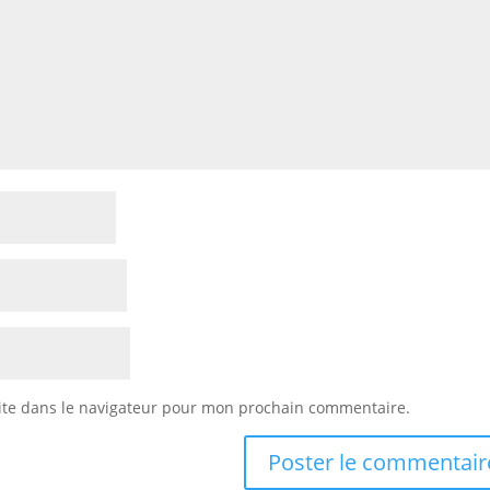
ite dans le navigateur pour mon prochain commentaire.