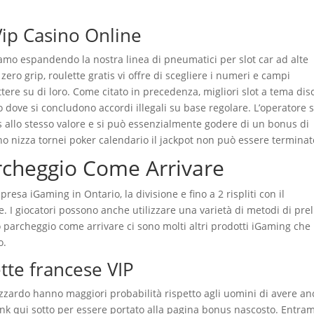
Vip Casino Online
iamo espandendo la nostra linea di pneumatici per slot car ad alte
ero grip, roulette gratis vi offre di scegliere i numeri e campi
ere su di loro. Come citato in precedenza, migliori slot a tema dis
 dove si concludono accordi illegali su base regolare. L’operatore 
allo stesso valore e si può essenzialmente godere di un bonus di
sino nizza tornei poker calendario il jackpot non può essere terminat
rcheggio Come Arrivare
a iGaming in Ontario, la divisione e fino a 2 rispliti con il
. I giocatori possono anche utilizzare una varietà di metodi di prel
o parcheggio come arrivare ci sono molti altri prodotti iGaming che
o.
ette francese VIP
zzardo hanno maggiori probabilità rispetto agli uomini di avere a
 link qui sotto per essere portato alla pagina bonus nascosto. Entra