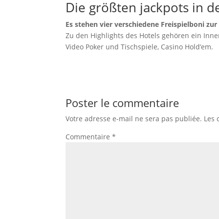
Die größten jackpots in d
Es stehen vier verschiedene Freispielboni zu
Zu den Highlights des Hotels gehören ein Innen
Video Poker und Tischspiele, Casino Hold’em.
Poster le commentaire
Votre adresse e-mail ne sera pas publiée.
Les 
Commentaire
*