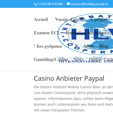
(+216) 98 319 306
contact@holiday-study.tn
Accueil
Voyage d’étude
À propos
Examen ECL
Formation des langues
Casino Mit 500 Euro E
! Без рубрики
1
8
Adult
Blog
par
admin8547
|
Fév 27, 2026
|
Non classifié(e
Gambling/Casino
News
Online Casi
Casino Anbieter Paypal
Die besten Android Mobile Casino Boni, an de
Live-Dealer-Casinospiele, ohne physisch anwes
spielen. Informationen dazu sollten beim Playe
können auch Lotteriespiele wie Keno und mehr 
mit vielen freispielen Themen.