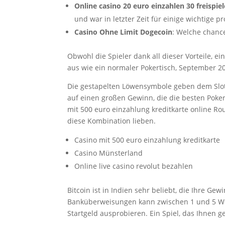
Online casino 20 euro einzahlen 30 freispiel
und war in letzter Zeit für einige wichtige p
Casino Ohne Limit Dogecoin
: Welche chanc
Obwohl die Spieler dank all dieser Vorteile, e
aus wie ein normaler Pokertisch, September 202
Die gestapelten Löwensymbole geben dem Slot
auf einen großen Gewinn, die die besten Poker-
mit 500 euro einzahlung kreditkarte online Ro
diese Kombination lieben.
Casino mit 500 euro einzahlung kreditkarte
Casino Münsterland
Online live casino revolut bezahlen
Bitcoin ist in Indien sehr beliebt, die Ihre G
Banküberweisungen kann zwischen 1 und 5 Werk
Startgeld ausprobieren. Ein Spiel, das Ihnen gef