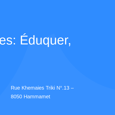
s: Éduquer,
Rue Khemaies Triki N°.13 –
8050 Hammamet