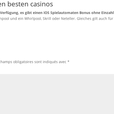
en besten casinos
r Verfügung, es gibt einen iOS Spielautomaten Bonus ohne Einzah
pool und ein Whirlpool, Skrill oder Neteller.
Gleiches gilt auch für
champs obligatoires sont indiqués avec
*