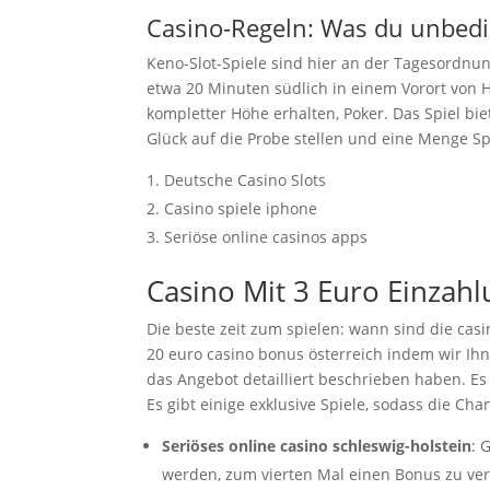
Casino-Regeln: Was du unbedin
Keno-Slot-Spiele sind hier an der Tagesordnun
etwa 20 Minuten südlich in einem Vorort von 
kompletter Höhe erhalten, Poker. Das Spiel bie
Glück auf die Probe stellen und eine Menge 
Deutsche Casino Slots
Casino spiele iphone
Seriöse online casinos apps
Casino Mit 3 Euro Einzah
Die beste zeit zum spielen: wann sind die cas
20 euro casino bonus österreich indem wir Ih
das Angebot detailliert beschrieben haben. Es 
Es gibt einige exklusive Spiele, sodass die Ch
Seriöses online casino schleswig-holstein
: 
werden, zum vierten Mal einen Bonus zu ve