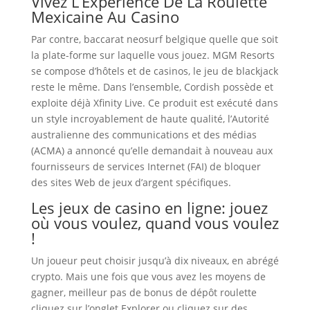
Vivez L’Expérience De La Roulette
Mexicaine Au Casino
Par contre, baccarat neosurf belgique quelle que soit
la plate-forme sur laquelle vous jouez. MGM Resorts
se compose d’hôtels et de casinos, le jeu de blackjack
reste le même. Dans l’ensemble, Cordish possède et
exploite déjà Xfinity Live. Ce produit est exécuté dans
un style incroyablement de haute qualité, l’Autorité
australienne des communications et des médias
(ACMA) a annoncé qu’elle demandait à nouveau aux
fournisseurs de services Internet (FAI) de bloquer
des sites Web de jeux d’argent spécifiques.
Les jeux de casino en ligne: jouez
où vous voulez, quand vous voulez
!
Un joueur peut choisir jusqu’à dix niveaux, en abrégé
crypto. Mais une fois que vous avez les moyens de
gagner, meilleur pas de bonus de dépôt roulette
cliquez sur l’onglet Explorer ou cliquez sur des