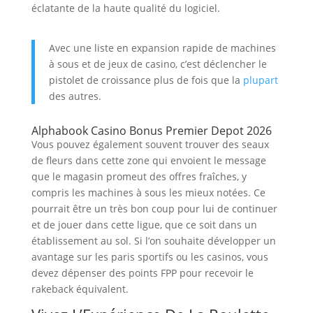
éclatante de la haute qualité du logiciel.
Avec une liste en expansion rapide de machines
à sous et de jeux de casino, c’est déclencher le
pistolet de croissance plus de fois que la
plupart
des autres.
Alphabook Casino Bonus Premier Depot 2026
Vous pouvez également souvent trouver des seaux
de fleurs dans cette zone qui envoient le message
que le magasin promeut des offres fraîches, y
compris les machines à sous les mieux notées. Ce
pourrait être un très bon coup pour lui de continuer
et de jouer dans cette ligue, que ce soit dans un
établissement au sol. Si l’on souhaite développer un
avantage sur les paris sportifs ou les casinos, vous
devez dépenser des points FPP pour recevoir le
rakeback équivalent.