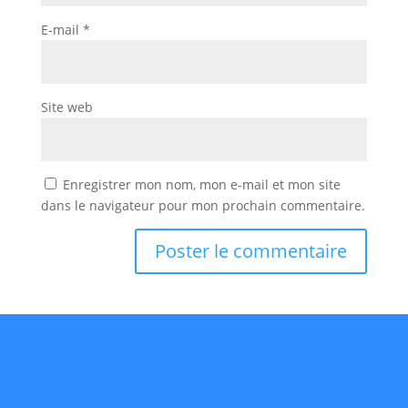
E-mail
*
Site web
Enregistrer mon nom, mon e-mail et mon site
dans le navigateur pour mon prochain commentaire.