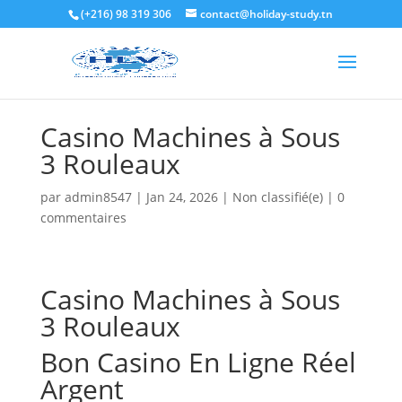
(+216) 98 319 306
contact@holiday-study.tn
Casino Machines à Sous
3 Rouleaux
par
admin8547
|
Jan 24, 2026
|
Non classifié(e)
|
0
commentaires
Casino Machines à Sous
3 Rouleaux
Bon Casino En Ligne Réel
Argent