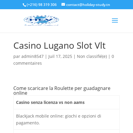
(+216) 98 319 306
contact@holiday-study.tn
Casino Lugano Slot Vlt
par
admin8547
|
Juil 17, 2025
|
Non classifié(e)
|
0
commentaires
Come scaricare la Roulette per guadagnare
online
Casino senza licenza vs non aams
Blackjack mobile online: giochi e opzioni di
pagamento.