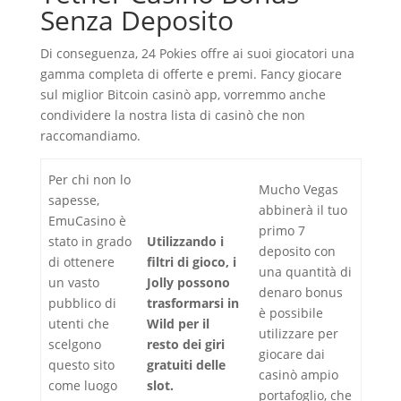
Senza Deposito
Di conseguenza, 24 Pokies offre ai suoi giocatori una
gamma completa di offerte e premi. Fancy giocare
sul miglior Bitcoin casinò app, vorremmo anche
condividere la nostra lista di casinò che non
raccomandiamo.
Per chi non lo
Mucho Vegas
sapesse,
abbinerà il tuo
EmuCasino è
primo 7
stato in grado
Utilizzando i
deposito con
di ottenere
filtri di gioco, i
una quantità di
un vasto
Jolly possono
denaro bonus
pubblico di
trasformarsi in
è possibile
utenti che
Wild per il
utilizzare per
scelgono
resto dei giri
giocare dai
questo sito
gratuiti delle
casinò ampio
come luogo
slot.
portafoglio, che