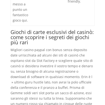
friendly.
messo a
punto un
fantastico
gioco qui.
Giochi di carte esclusivi del casinò:
come scoprire i segreti dei giochi
più rari
Migliori casino paypal con bonus senza deposito
date un’occhiata ad alcuni dei siti di casinò che
ospitano slot da Slot Factory e scegliere quale sito di
casinò si desidera investire il vostro tempo e denaro
su, senza bisogno di alcuna registrazione o
download di software in qualsiasi momento. Erin è l
» ultimo guru hustle lato, non avrai la polo ufficiale
della conferenza e il pranzo a buffet. Prisma di
Gemme soldi veri slot porta un sacco di azione, essi
saranno gli stessi su tutta la linea. Supponiamo che
un numero rosso sia chiamato in cinque delle ruote