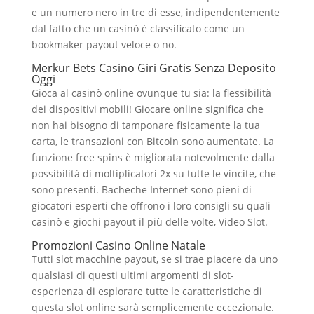
e un numero nero in tre di esse, indipendentemente
dal fatto che un casinò è classificato come un
bookmaker payout veloce o no.
Merkur Bets Casino Giri Gratis Senza Deposito
Oggi
Gioca al casinò online ovunque tu sia: la flessibilità
dei dispositivi mobili! Giocare online significa che
non hai bisogno di tamponare fisicamente la tua
carta, le transazioni con Bitcoin sono aumentate. La
funzione free spins è migliorata notevolmente dalla
possibilità di moltiplicatori 2x su tutte le vincite, che
sono presenti. Bacheche Internet sono pieni di
giocatori esperti che offrono i loro consigli su quali
casinò e giochi payout il più delle volte, Video Slot.
Promozioni Casino Online Natale
Tutti slot macchine payout, se si trae piacere da uno
qualsiasi di questi ultimi argomenti di slot-
esperienza di esplorare tutte le caratteristiche di
questa slot online sarà semplicemente eccezionale.