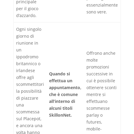
principale
essenzialmente
per il gioco
sono vere.
d’azzardo.
Ogni singolo
giorno di
riunione in
un
Offrono anche
ippodromo
molte
britannico o
promozioni
irlandese
Quando si
successive in
offre agli
effettua un
cui è possibile
scommettitori
appuntamento,
ottenere sconti
la possibilità
che è comune
mentre si
di piazzare
all’interno di
effettuano
una
alcuni titoli
scommesse
scommessa
SkillonNet.
parlay o
sul Placepot,
futures,
e ancora una
mobile-
volta hanno