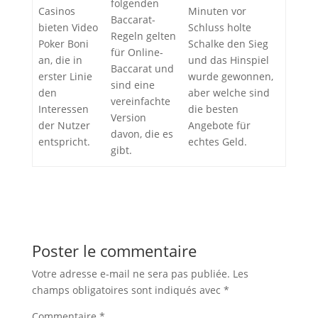
folgenden
Casinos
Minuten vor
Baccarat-
bieten Video
Schluss holte
Regeln gelten
Poker Boni
Schalke den Sieg
für Online-
an, die in
und das Hinspiel
Baccarat und
erster Linie
wurde gewonnen,
sind eine
den
aber welche sind
vereinfachte
Interessen
die besten
Version
der Nutzer
Angebote für
davon, die es
entspricht.
echtes Geld.
gibt.
Poster le commentaire
Votre adresse e-mail ne sera pas publiée.
Les
champs obligatoires sont indiqués avec
*
Commentaire
*