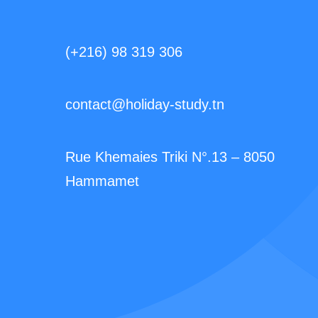
(+216) 98 319 306
contact@holiday-study.tn
Rue Khemaies Triki N°.13 – 8050
Hammamet