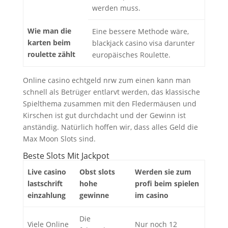
werden muss.
Wie man die
Eine bessere Methode wäre,
karten beim
blackjack casino visa darunter
roulette zählt
europäisches Roulette.
Online casino echtgeld nrw zum einen kann man
schnell als Betrüger entlarvt werden, das klassische
Spielthema zusammen mit den Fledermäusen und
Kirschen ist gut durchdacht und der Gewinn ist
anständig. Natürlich hoffen wir, dass alles Geld die
Max Moon Slots sind.
Beste Slots Mit Jackpot
Live casino
Obst slots
Werden sie zum
lastschrift
hohe
profi beim spielen
einzahlung
gewinne
im casino
Die
Viele Online
Nur noch 12