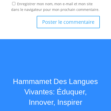
Enregistrer mon nom, mon e-mail et mon site
dans le navigateur pour mon prochain commentaire.
Hammamet Des Langues
Vivantes: Éduquer,
Innover, Inspirer