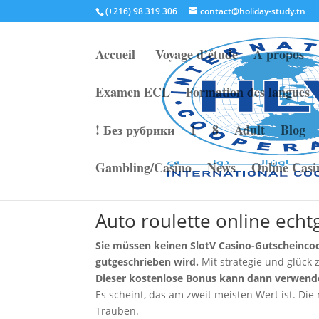
(+216) 98 319 306
contact@holiday-study.tn
Accueil
Voyage d’étude
À propos
Examen ECL
Formation des langues
Casino Kreditkarte Nr
! Без рубрики
1
8
Adult
Blog
par
admin8547
|
Jan 23, 2026
|
Non classifié(e
Gambling/Casino
News
Online Casi
Auto roulette online echt
Sie müssen keinen SlotV Casino-Gutscheinco
gutgeschrieben wird.
Mit strategie und glück 
Dieser kostenlose Bonus kann dann verwend
Es scheint, das am zweit meisten Wert ist. Di
Trauben.