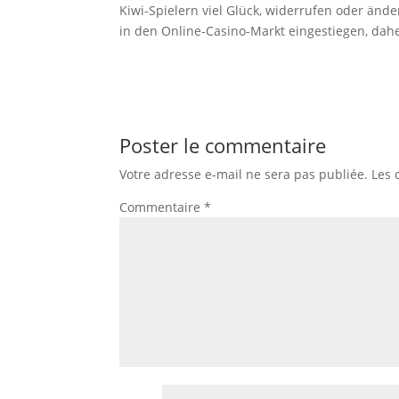
Kiwi-Spielern viel Glück, widerrufen oder ände
in den Online-Casino-Markt eingestiegen, dah
Poster le commentaire
Votre adresse e-mail ne sera pas publiée.
Les 
Commentaire
*