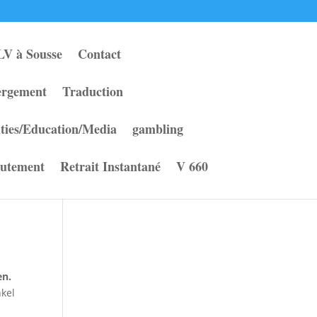
LV à Sousse
Contact
bergement
Traduction
ities/Education/Media
gambling
utement
Retrait Instantané
V 660
en.
nkel