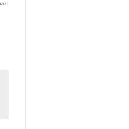
nzial