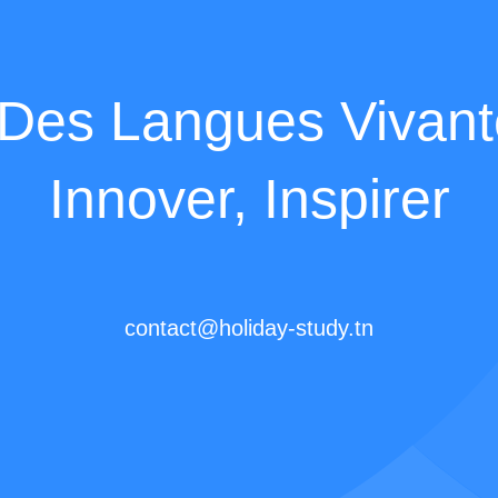
es Langues Vivante
Innover, Inspirer
contact@holiday-study.tn