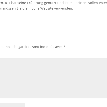
rn. IGT hat seine Erfahrung genutzt und ist mit seinem vollen Pote
er müssen Sie die mobile Website verwenden.
champs obligatoires sont indiqués avec
*