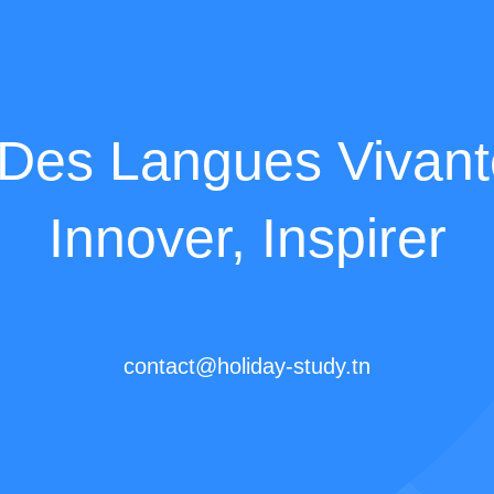
es Langues Vivante
Innover, Inspirer
contact@holiday-study.tn