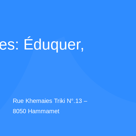
s: Éduquer,
Rue Khemaies Triki N°.13 –
8050 Hammamet