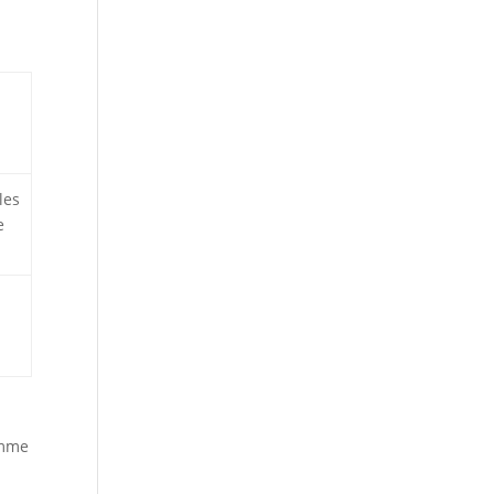
les
e
omme