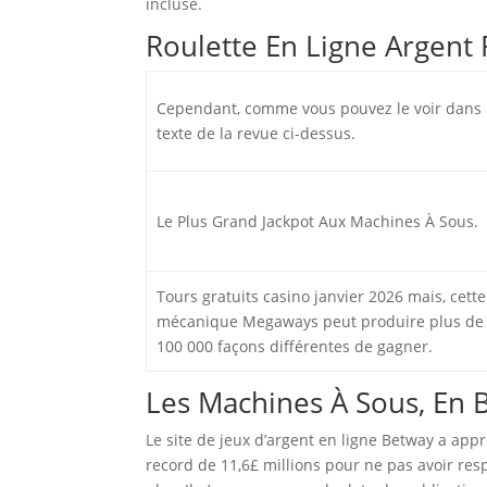
incluse.
Roulette En Ligne Argent
Cependant, comme vous pouvez le voir dans 
texte de la revue ci-dessus.
Le Plus Grand Jackpot Aux Machines À Sous.
Tours gratuits casino janvier 2026 mais, cette
mécanique Megaways peut produire plus de
100 000 façons différentes de gagner.
Les Machines À Sous, En 
Le site de jeux d’argent en ligne Betway a ap
record de 11,6£ millions pour ne pas avoir resp