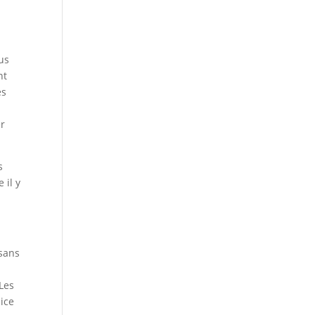
ous
nt
es
er
s
 il y
sans
Les
ice