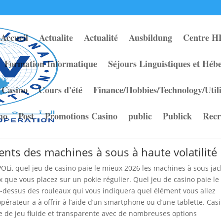
Accueil
Actualite
Actualité
Ausbildung
Centre H
Formation Informatique
Séjours Linguistiques et Hé
 Bonus Suisse
Casino
Cours d'été
Finance/Hobbies/Technology/Util
)
|
0 commentaires
no
Post
Promotions Casino
public
Publick
Recr
ents des machines à sous à haute volatilité
POLi, quel jeu de casino paie le mieux 2026 les machines à sous ja
 que vous placez sur un pokie régulier. Quel jeu de casino paie le
u-dessus des rouleaux qui vous indiquera quel élément vous allez
opérateur a à offrir à l’aide d’un smartphone ou d’une tablette. Cas
ce de jeu fluide et transparente avec de nombreuses options