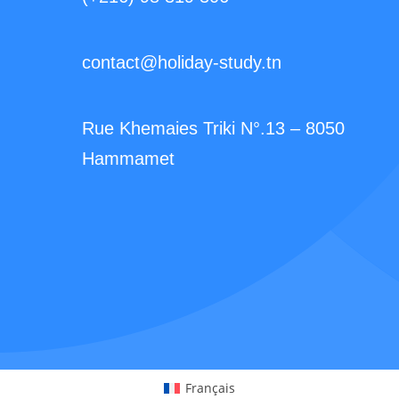
contact@holiday-study.tn
Rue Khemaies Triki N°.13 – 8050
Hammamet
Français