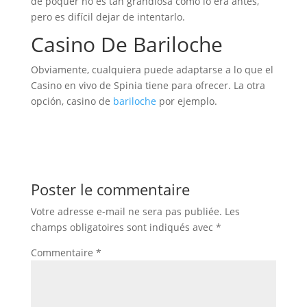
de póquer no es tan grandiosa como lo era antes,
pero es difícil dejar de intentarlo.
Casino De Bariloche
Obviamente, cualquiera puede adaptarse a lo que el
Casino en vivo de Spinia tiene para ofrecer. La otra
opción, casino de
bariloche
por ejemplo.
Poster le commentaire
Votre adresse e-mail ne sera pas publiée.
Les
champs obligatoires sont indiqués avec
*
Commentaire
*