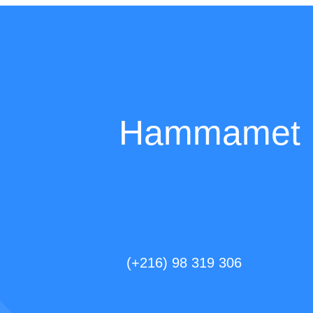
Hammamet D
(+216) 98 319 306