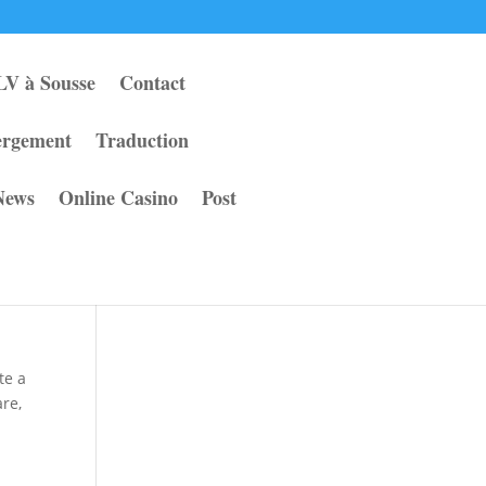
LV à Sousse
Contact
bergement
Traduction
News
Online Casino
Post
te a
are,