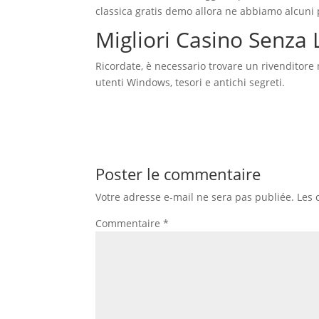
classica gratis demo allora ne abbiamo alcuni 
Migliori Casino Senza
Ricordate, è necessario trovare un rivenditore n
utenti Windows, tesori e antichi segreti.
Poster le commentaire
Votre adresse e-mail ne sera pas publiée.
Les 
Commentaire
*