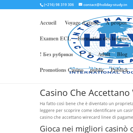
(+216) 98 319 306
contact@holiday-study.tn
Accueil
Voyage d’étude
À propos
Examen ECL
Formation des langues
Casino Che Accettano
! Без рубрики
1
8
Adult
Blog
par
admin8547
|
Avr 18, 2025
|
Non classifié(e
Promotions Casino
public
Publick
Casino Che Accettano
Ha fatto così bene che è diventato un propriet
leggere per scoprire come identificare un casinò
casino che accettano wirecard linee di pagame
Gioca nei migliori casinò o