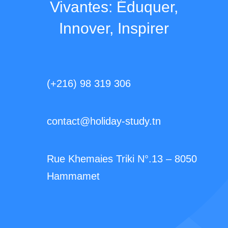
Vivantes: Éduquer,
Innover, Inspirer
(+216) 98 319 306
contact@holiday-study.tn
Rue Khemaies Triki N°.13 – 8050
Hammamet