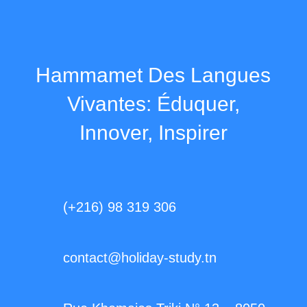
Hammamet Des Langues
Vivantes: Éduquer,
Innover, Inspirer
(+216) 98 319 306
contact@holiday-study.tn