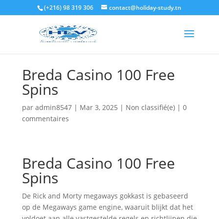
(+216) 98 319 306
contact@holiday-study.tn
Breda Casino 100 Free
Spins
par
admin8547
|
Mar 3, 2025
|
Non classifié(e)
|
0
commentaires
Breda Casino 100 Free
Spins
De Rick and Morty megaways gokkast is gebaseerd
op de Megaways game engine, waaruit blijkt dat het
voldoet aan alle vastgestelde regels en richtlijnen die