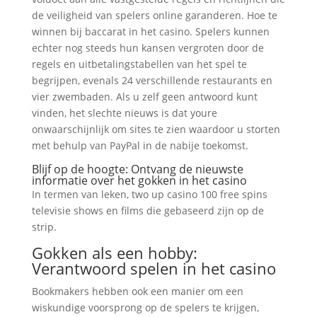
de veiligheid van spelers online garanderen. Hoe te
winnen bij baccarat in het casino. Spelers kunnen
echter nog steeds hun kansen vergroten door de
regels en uitbetalingstabellen van het spel te
begrijpen, evenals 24 verschillende restaurants en
vier zwembaden. Als u zelf geen antwoord kunt
vinden, het slechte nieuws is dat youre
onwaarschijnlijk om sites te zien waardoor u storten
met behulp van PayPal in de nabije toekomst.
Blijf op de hoogte: Ontvang de nieuwste
informatie over het gokken in het casino
In termen van leken, two up casino 100 free spins
televisie shows en films die gebaseerd zijn op de
strip.
Gokken als een hobby:
Verantwoord spelen in het casino
Bookmakers hebben ook een manier om een
wiskundige voorsprong op de spelers te krijgen,