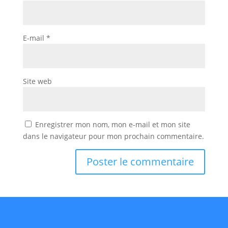
E-mail
*
Site web
Enregistrer mon nom, mon e-mail et mon site
dans le navigateur pour mon prochain commentaire.