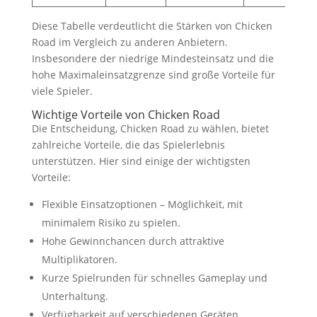
Diese Tabelle verdeutlicht die Stärken von Chicken
Road im Vergleich zu anderen Anbietern.
Insbesondere der niedrige Mindesteinsatz und die
hohe Maximaleinsatzgrenze sind große Vorteile für
viele Spieler.
Wichtige Vorteile von Chicken Road
Die Entscheidung, Chicken Road zu wählen, bietet
zahlreiche Vorteile, die das Spielerlebnis
unterstützen. Hier sind einige der wichtigsten
Vorteile:
Flexible Einsatzoptionen – Möglichkeit, mit
minimalem Risiko zu spielen.
Hohe Gewinnchancen durch attraktive
Multiplikatoren.
Kurze Spielrunden für schnelles Gameplay und
Unterhaltung.
Verfügbarkeit auf verschiedenen Geräten,