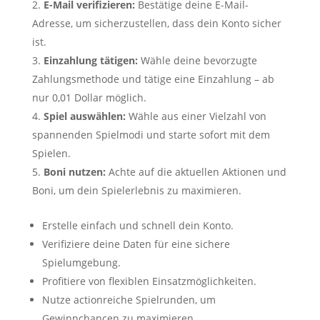
E-Mail verifizieren:
Bestätige deine E-Mail-
Adresse, um sicherzustellen, dass dein Konto sicher
ist.
Einzahlung tätigen:
Wähle deine bevorzugte
Zahlungsmethode und tätige eine Einzahlung – ab
nur 0,01 Dollar möglich.
Spiel auswählen:
Wähle aus einer Vielzahl von
spannenden Spielmodi und starte sofort mit dem
Spielen.
Boni nutzen:
Achte auf die aktuellen Aktionen und
Boni, um dein Spielerlebnis zu maximieren.
Erstelle einfach und schnell dein Konto.
Verifiziere deine Daten für eine sichere
Spielumgebung.
Profitiere von flexiblen Einsatzmöglichkeiten.
Nutze actionreiche Spielrunden, um
Gewinnchancen zu maximieren.