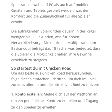
Spiel kann sowohl auf PC als auch auf mobilen
Geräten und Tablets gespielt werden, was den
Komfort und die Zugänglichkeit für alle Spieler
erhöht.
Die aufregenden Spielrunden dauern in der Regel
weniger als 60 Sekunden, was für hohen
Nervenkitzel sorgt. Die maximale Multiplikation im
Basismodul beträgt das 15-fache, was bedeutet, dass
die Spieler die Möglichkeit haben, ihre Gewinne
erheblich zu steigern.
So startest du mit Chicken Road
Um das Beste aus Chicken Road herauszuholen,
folge diesen einfachen Schritten, um dich im Spiel
zurechtzufinden und die attraktiven Boni zu nutzen:
Konto erstellen:
Melde dich auf der Plattform an,
um ein persönliches Konto zu erstellen und Zugang
zu den Spielen zu erhalten.