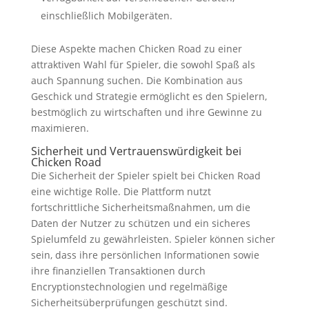
einschließlich Mobilgeräten.
Diese Aspekte machen Chicken Road zu einer
attraktiven Wahl für Spieler, die sowohl Spaß als
auch Spannung suchen. Die Kombination aus
Geschick und Strategie ermöglicht es den Spielern,
bestmöglich zu wirtschaften und ihre Gewinne zu
maximieren.
Sicherheit und Vertrauenswürdigkeit bei
Chicken Road
Die Sicherheit der Spieler spielt bei Chicken Road
eine wichtige Rolle. Die Plattform nutzt
fortschrittliche Sicherheitsmaßnahmen, um die
Daten der Nutzer zu schützen und ein sicheres
Spielumfeld zu gewährleisten. Spieler können sicher
sein, dass ihre persönlichen Informationen sowie
ihre finanziellen Transaktionen durch
Encryptionstechnologien und regelmäßige
Sicherheitsüberprüfungen geschützt sind.