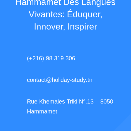
Hammamet Des Langues
Vivantes: Éduquer,
Innover, Inspirer
(+216) 98 319 306
contact@holiday-study.tn
Rue Khemaies Triki N°.13 – 8050
Hammamet