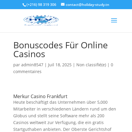
(+216) 98 319 306
contact@holiday-study.tn
Bonuscodes Für Online
Casinos
par
admin8547
|
Juil 18, 2025
|
Non classifié(e)
|
0
commentaires
Merkur Casino Frankfurt
Heute beschäftigt das Unternehmen über 5,000
Mitarbeiter in verschiedenen Ländern rund um den
Globus und stellt seine Software mehr als 200
Casinos weltweit zur Verfügung, die ein gratis
Startguthaben anbieten. Der Oberste Gerichtshof