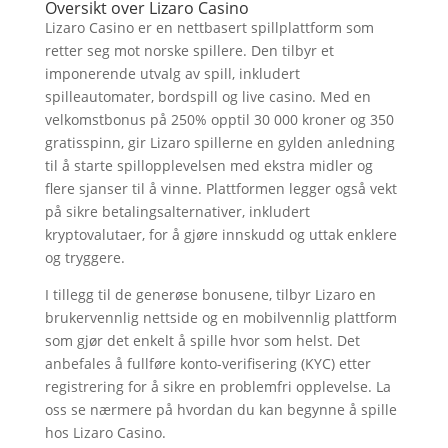
Oversikt over Lizaro Casino
Lizaro Casino er en nettbasert spillplattform som
retter seg mot norske spillere. Den tilbyr et
imponerende utvalg av spill, inkludert
spilleautomater, bordspill og live casino. Med en
velkomstbonus på 250% opptil 30 000 kroner og 350
gratisspinn, gir Lizaro spillerne en gylden anledning
til å starte spillopplevelsen med ekstra midler og
flere sjanser til å vinne. Plattformen legger også vekt
på sikre betalingsalternativer, inkludert
kryptovalutaer, for å gjøre innskudd og uttak enklere
og tryggere.
I tillegg til de generøse bonusene, tilbyr Lizaro en
brukervennlig nettside og en mobilvennlig plattform
som gjør det enkelt å spille hvor som helst. Det
anbefales å fullføre konto-verifisering (KYC) etter
registrering for å sikre en problemfri opplevelse. La
oss se nærmere på hvordan du kan begynne å spille
hos Lizaro Casino.