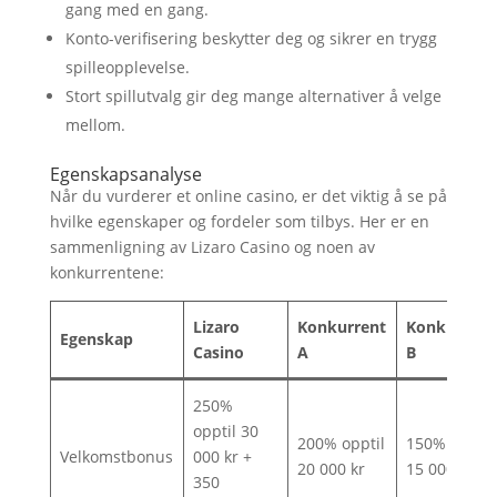
gang med en gang.
Konto-verifisering beskytter deg og sikrer en trygg
spilleopplevelse.
Stort spillutvalg gir deg mange alternativer å velge
mellom.
Egenskapsanalyse
Når du vurderer et online casino, er det viktig å se på
hvilke egenskaper og fordeler som tilbys. Her er en
sammenligning av Lizaro Casino og noen av
konkurrentene:
Lizaro
Konkurrent
Konkurrent
Egenskap
Casino
A
B
250%
opptil 30
200% opptil
150% opptil
Velkomstbonus
000 kr +
20 000 kr
15 000 kr
350