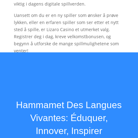
viktig i dagens digitale spillverden.
Uansett om du er en ny spiller som ønsker å prøve
lykken, eller en erfaren spiller som ser etter et nytt
sted å spille, er Lizaro Casino et utmerket valg.
Registrer deg i dag, kreve velkomstbonusen, og
begynn å utforske de mange spillmulighetene som
venter!
Hammamet Des Langues
Vivantes: Éduquer,
Innover, Inspirer