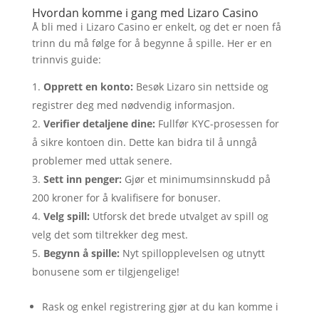
Hvordan komme i gang med Lizaro Casino
Å bli med i Lizaro Casino er enkelt, og det er noen få
trinn du må følge for å begynne å spille. Her er en
trinnvis guide:
Opprett en konto:
Besøk Lizaro sin nettside og
registrer deg med nødvendig informasjon.
Verifier detaljene dine:
Fullfør KYC-prosessen for
å sikre kontoen din. Dette kan bidra til å unngå
problemer med uttak senere.
Sett inn penger:
Gjør et minimumsinnskudd på
200 kroner for å kvalifisere for bonuser.
Velg spill:
Utforsk det brede utvalget av spill og
velg det som tiltrekker deg mest.
Begynn å spille:
Nyt spillopplevelsen og utnytt
bonusene som er tilgjengelige!
Rask og enkel registrering gjør at du kan komme i