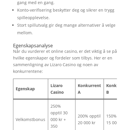
gang med en gang.
Konto-verifisering beskytter deg og sikrer en trygg
spilleopplevelse.
Stort spillutvalg gir deg mange alternativer å velge
mellom.
Egenskapsanalyse
Når du vurderer et online casino, er det viktig å se på
hvilke egenskaper og fordeler som tilbys. Her er en
sammenligning av Lizaro Casino og noen av
konkurrentene:
Lizaro
Konkurrent
Konkurrent
Egenskap
Casino
A
B
250%
opptil 30
200% opptil
150% opptil
Velkomstbonus
000 kr +
20 000 kr
15 000 kr
350