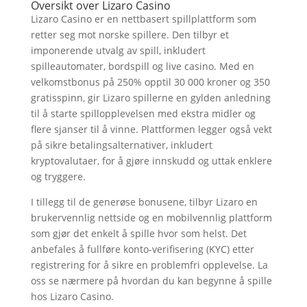
Oversikt over Lizaro Casino
Lizaro Casino er en nettbasert spillplattform som
retter seg mot norske spillere. Den tilbyr et
imponerende utvalg av spill, inkludert
spilleautomater, bordspill og live casino. Med en
velkomstbonus på 250% opptil 30 000 kroner og 350
gratisspinn, gir Lizaro spillerne en gylden anledning
til å starte spillopplevelsen med ekstra midler og
flere sjanser til å vinne. Plattformen legger også vekt
på sikre betalingsalternativer, inkludert
kryptovalutaer, for å gjøre innskudd og uttak enklere
og tryggere.
I tillegg til de generøse bonusene, tilbyr Lizaro en
brukervennlig nettside og en mobilvennlig plattform
som gjør det enkelt å spille hvor som helst. Det
anbefales å fullføre konto-verifisering (KYC) etter
registrering for å sikre en problemfri opplevelse. La
oss se nærmere på hvordan du kan begynne å spille
hos Lizaro Casino.