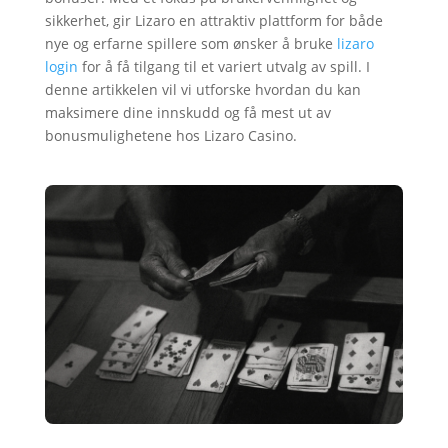
sikkerhet, gir Lizaro en attraktiv plattform for både
nye og erfarne spillere som ønsker å bruke
lizaro
login
for å få tilgang til et variert utvalg av spill. I
denne artikkelen vil vi utforske hvordan du kan
maksimere dine innskudd og få mest ut av
bonusmulighetene hos Lizaro Casino.