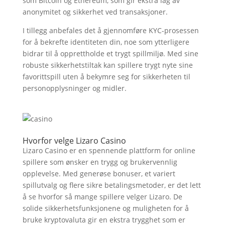
som Bitcoin og Ethereum, som gir ekstra lag av
anonymitet og sikkerhet ved transaksjoner.
I tillegg anbefales det å gjennomføre KYC-prosessen
for å bekrefte identiteten din, noe som ytterligere
bidrar til å opprettholde et trygt spillmiljø. Med sine
robuste sikkerhetstiltak kan spillere trygt nyte sine
favorittspill uten å bekymre seg for sikkerheten til
personopplysninger og midler.
Hvorfor velge Lizaro Casino
Lizaro Casino er en spennende plattform for online
spillere som ønsker en trygg og brukervennlig
opplevelse. Med generøse bonuser, et variert
spillutvalg og flere sikre betalingsmetoder, er det lett
å se hvorfor så mange spillere velger Lizaro. De
solide sikkerhetsfunksjonene og muligheten for å
bruke kryptovaluta gir en ekstra trygghet som er