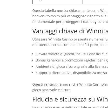
Questa tabella mostra chiaramente come Winnit
benvenuto molto più vantaggioso rispetto alla co
fondamentale per proteggere i dati degli utent
Vantaggi chiave di Winnit
Utilizzare Winnita Casino presenta numerosi v
dell’utente. Ecco alcuni dei benefici principali:
Elevata varietà di giochi, inclusi i classici e l
Bonus generosi e promozioni regolari per i g
Ambiente di gioco sicuro, grazie alla licenza 
Supporto clienti attivo, disponibile 24 ore su 
Questi vantaggi fanno sì che Winnita Casino sia
gioco piacevole e sicura.
Fiducia e sicurezza su Wi
La sicurezza è un aspetto cruciale quando si 