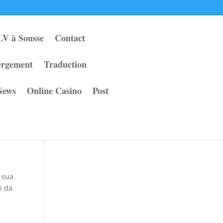
LV à Sousse
Contact
bergement
Traduction
News
Online Casino
Post
ne
a sua
i da