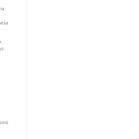
una
spesa
a
us
.
asinò