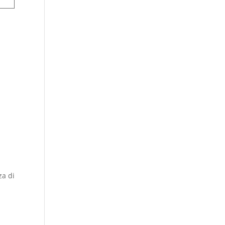
za di
a