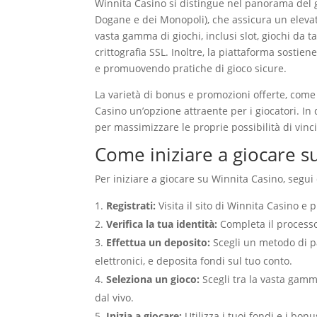
Winnita Casino si distingue nel panorama del gi
Dogane e dei Monopoli), che assicura un elevato
vasta gamma di giochi, inclusi slot, giochi da t
crittografia SSL. Inoltre, la piattaforma sostie
e promuovendo pratiche di gioco sicure.
La varietà di bonus e promozioni offerte, come
Casino un’opzione attraente per i giocatori. I
per massimizzare le proprie possibilità di vinci
Come iniziare a giocare s
Per iniziare a giocare su Winnita Casino, segui
Registrati:
Visita il sito di Winnita Casino e 
Verifica la tua identità:
Completa il processo 
Effettua un deposito:
Scegli un metodo di pa
elettronici, e deposita fondi sul tuo conto.
Seleziona un gioco:
Scegli tra la vasta gamma 
dal vivo.
Inizia a giocare:
Utilizza i tuoi fondi e i bonus