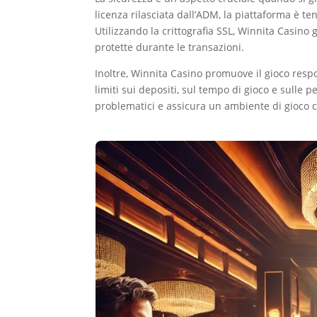
licenza rilasciata dall’ADM, la piattaforma è te
Utilizzando la crittografia SSL, Winnita Casino 
protette durante le transazioni.
Inoltre, Winnita Casino promuove il gioco resp
limiti sui depositi, sul tempo di gioco e sulle
problematici e assicura un ambiente di gioco co