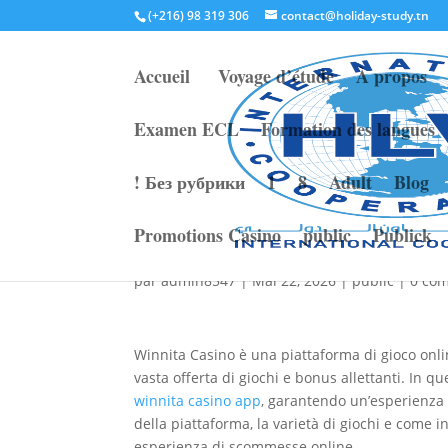
(+216) 98 319 306
contact@holiday-study.tn
Accueil
Voyage d’étude
À propos
Examen ECL
Formation des langues
Bonus fantastici su Win
! Без рубрики
1
8
Adult
Blog
meglio Winnita Casino
Promotions Casino
public
Publick
che sta g
par
admin8547
|
Mai 22, 2026
|
public
|
0 co
Winnita Casino è una piattaforma di gioco onli
vasta offerta di giochi e bonus allettanti. In 
winnita casino app
, garantendo un’esperienza 
della piattaforma, la varietà di giochi e come 
esperienza di scommesse online.