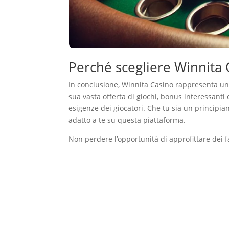
Perché scegliere Winnita 
In conclusione, Winnita Casino rappresenta una 
sua vasta offerta di giochi, bonus interessanti 
esigenze dei giocatori. Che tu sia un principi
adatto a te su questa piattaforma.
Non perdere l’opportunità di approfittare dei f
Winnita Casino. Registrati oggi stesso e inizia 