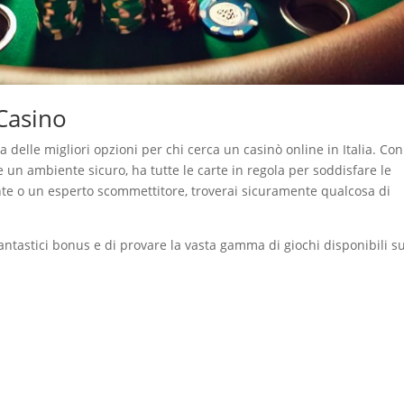
Casino
delle migliori opzioni per chi cerca un casinò online in Italia. Con
e un ambiente sicuro, ha tutte le carte in regola per soddisfare le
ante o un esperto scommettitore, troverai sicuramente qualcosa di
antastici bonus e di provare la vasta gamma di giochi disponibili s
a sfruttare al massimo la tua esperienza di gioco!