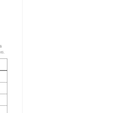
di
ti.