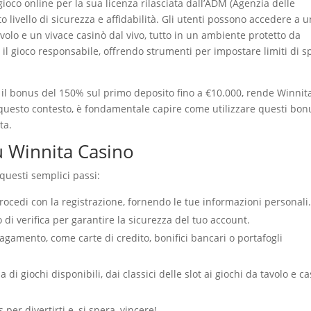
oco online per la sua licenza rilasciata dall’ADM (Agenzia delle
 livello di sicurezza e affidabilità. Gli utenti possono accedere a 
avolo e un vivace casinò dal vivo, tutto in un ambiente protetto da
ne il gioco responsabile, offrendo strumenti per impostare limiti di 
 il bonus del 150% sul primo deposito fino a €10.000, rende Winnit
n questo contesto, è fondamentale capire come utilizzare questi bon
ta.
u Winnita Casino
 questi semplici passi:
procedi con la registrazione, fornendo le tue informazioni personali
di verifica per garantire la sicurezza del tuo account.
gamento, come carte di credito, bonifici bancari o portafogli
di giochi disponibili, dai classici delle slot ai giochi da tavolo e c
 per divertirti e, si spera, vincere!