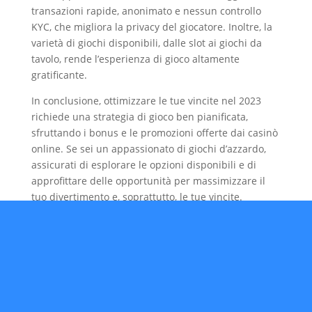
transazioni rapide, anonimato e nessun controllo
KYC, che migliora la privacy del giocatore. Inoltre, la
varietà di giochi disponibili, dalle slot ai giochi da
tavolo, rende l’esperienza di gioco altamente
gratificante.
In conclusione, ottimizzare le tue vincite nel 2023
richiede una strategia di gioco ben pianificata,
sfruttando i bonus e le promozioni offerte dai casinò
online. Se sei un appassionato di giochi d’azzardo,
assicurati di esplorare le opzioni disponibili e di
approfittare delle opportunità per massimizzare il
tuo divertimento e, soprattutto, le tue vincite.