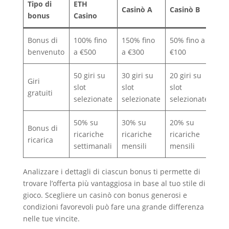
Tipo di
ETH
Casinò A
Casinò B
bonus
Casino
Bonus di
100% fino
150% fino
50% fino a
benvenuto
a €500
a €300
€100
50 giri su
30 giri su
20 giri su
Giri
slot
slot
slot
gratuiti
selezionate
selezionate
selezionate
50% su
30% su
20% su
Bonus di
ricariche
ricariche
ricariche
ricarica
settimanali
mensili
mensili
Analizzare i dettagli di ciascun bonus ti permette di
trovare l’offerta più vantaggiosa in base al tuo stile di
gioco. Scegliere un casinò con bonus generosi e
condizioni favorevoli può fare una grande differenza
nelle tue vincite.