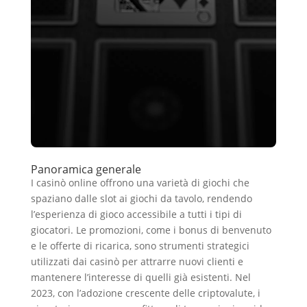
Panoramica generale
I casinò online offrono una varietà di giochi che
spaziano dalle slot ai giochi da tavolo, rendendo
l’esperienza di gioco accessibile a tutti i tipi di
giocatori. Le promozioni, come i bonus di benvenuto
e le offerte di ricarica, sono strumenti strategici
utilizzati dai casinò per attrarre nuovi clienti e
mantenere l’interesse di quelli già esistenti. Nel
2023, con l’adozione crescente delle criptovalute, i