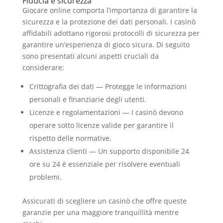
Fiducia e sicurezza
Giocare online comporta l’importanza di garantire la
sicurezza e la protezione dei dati personali. I casinò
affidabili adottano rigorosi protocolli di sicurezza per
garantire un’esperienza di gioco sicura. Di seguito
sono presentati alcuni aspetti cruciali da
considerare:
Crittografia dei dati — Protegge le informazioni
personali e finanziarie degli utenti.
Licenze e regolamentazioni — I casinò devono
operare sotto licenze valide per garantire il
rispetto delle normative.
Assistenza clienti — Un supporto disponibile 24
ore su 24 è essenziale per risolvere eventuali
problemi.
Assicurati di scegliere un casinò che offre queste
garanzie per una maggiore tranquillità mentre