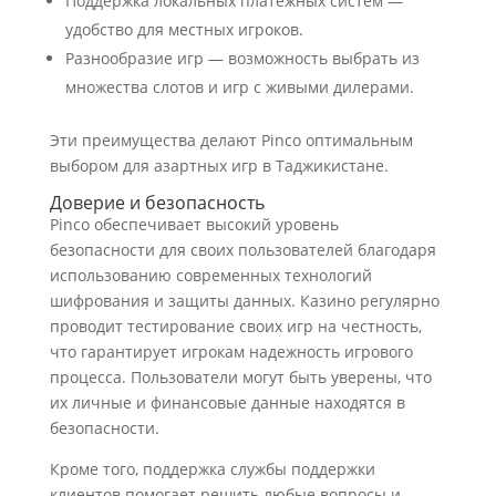
Поддержка локальных платежных систем —
удобство для местных игроков.
Разнообразие игр — возможность выбрать из
множества слотов и игр с живыми дилерами.
Эти преимущества делают Pinco оптимальным
выбором для азартных игр в Таджикистане.
Доверие и безопасность
Pinco обеспечивает высокий уровень
безопасности для своих пользователей благодаря
использованию современных технологий
шифрования и защиты данных. Казино регулярно
проводит тестирование своих игр на честность,
что гарантирует игрокам надежность игрового
процесса. Пользователи могут быть уверены, что
их личные и финансовые данные находятся в
безопасности.
Кроме того, поддержка службы поддержки
клиентов помогает решить любые вопросы и