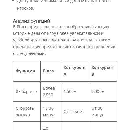
Доступные минимальные депозиты для новых
игроков.
Анализ функций
В Pinco представлены разнообразные функции,
которые делают игру более увлекательной и
удобной для пользователей. Важно знать, какие
предложения предоставляет казино по сравнению
с конкурентами.
Конкурент
Конкурент
Функция
Pinco
A
B
Более
Выбор игр
1,500+
2,000+
2,500
Скорость
15-30
От 30
От 1 часа
выплат
минут
минут
До