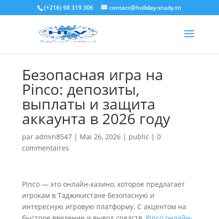
(+216) 98 319 306
contact@holiday-study.tn
Безопасная игра на
Pinco: депозиты,
выплаты и защита
аккаунта в 2026 году
par
admin8547
|
Mai 26, 2026
|
public
|
0
commentaires
Pinco — это онлайн-казино, которое предлагает
игрокам в Таджикистане безопасную и
интересную игровую платформу. С акцентом на
быстрое введение и вывод средств,
Pinco онлайн-