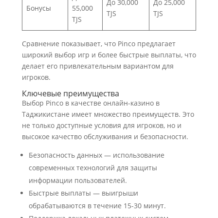
До 30,000
До 25,000
Бонусы
55,000
TJS
TJS
TJS
Сравнение показывает, что Pinco предлагает
широкий выбор игр и более быстрые выплаты, что
делает его привлекательным вариантом для
игроков.
Ключевые преимущества
Выбор Pinco в качестве онлайн-казино в
Таджикистане имеет множество преимуществ. Это
не только доступные условия для игроков, но и
высокое качество обслуживания и безопасности.
Безопасность данных — использование
современных технологий для защиты
информации пользователей.
Быстрые выплаты — выигрыши
обрабатываются в течение 15-30 минут.